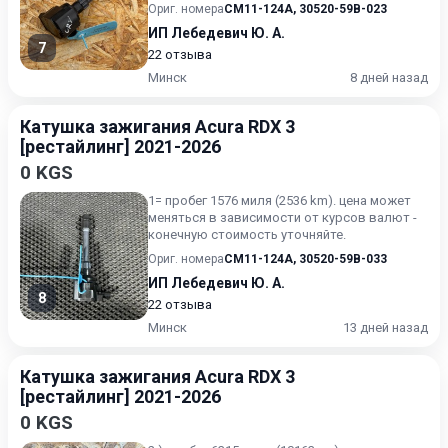
Ориг. номера
CM11-124A
,
30520-59B-023
ИП Лебедевич Ю. А.
7
22 отзыва
Минск
8 дней назад
Катушка зажигания Acura RDX 3
[рестайлинг] 2021-2026
0 KGS
1= пробег 1576 миля (2536 km). цена может
меняться в зависимости от курсов валют -
конечную стоимость уточняйте.
Ориг. номера
CM11-124A
,
30520-59B-033
ИП Лебедевич Ю. А.
8
22 отзыва
Минск
13 дней назад
Катушка зажигания Acura RDX 3
[рестайлинг] 2021-2026
0 KGS