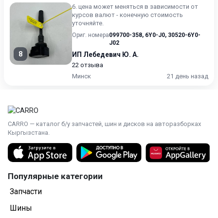
6. цена может меняться в зависимости от
курсов валют - конечную стоимость
уточняйте.
Ориг. номера
099700-358
,
6Y0-J0
,
30520-6Y0-
J02
8
ИП Лебедевич Ю. А.
22 отзыва
Минск
21 день назад
CARRO — каталог б/у запчастей, шин и дисков на авторазборках
Кыргызстана.
Популярные категории
Запчасти
Шины