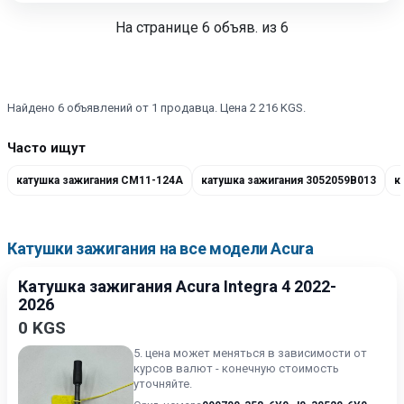
На странице
6
объяв. из 6
Найдено 6 объявлений от 1 продавца. Цена 2 216 KGS.
Часто ищут
катушка зажигания CM11-124A
катушка зажигания 3052059B013
к
Катушки зажигания на все модели Acura
Катушка зажигания Acura Integra 4 2022-
2026
0 KGS
5. цена может меняться в зависимости от
курсов валют - конечную стоимость
уточняйте.