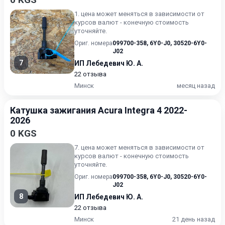
1. цена может меняться в зависимости от
курсов валют - конечную стоимость
уточняйте.
Ориг. номера
099700-358
,
6Y0-J0
,
30520-6Y0-
J02
7
ИП Лебедевич Ю. А.
22 отзыва
Минск
месяц назад
Катушка зажигания Acura Integra 4 2022-
2026
0 KGS
7. цена может меняться в зависимости от
курсов валют - конечную стоимость
уточняйте.
Ориг. номера
099700-358
,
6Y0-J0
,
30520-6Y0-
J02
8
ИП Лебедевич Ю. А.
22 отзыва
Минск
21 день назад