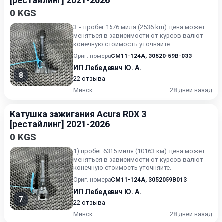
[рестайлинг] 2021-2026
0 KGS
3 = пробег 1576 миля (2536 km). цена может
меняться в зависимости от курсов валют -
конечную стоимость уточняйте.
Ориг. номера
CM11-124A
,
30520-59B-033
ИП Лебедевич Ю. А.
8
22 отзыва
Минск
28 дней назад
Катушка зажигания Acura RDX 3
[рестайлинг] 2021-2026
0 KGS
1) пробег 6315 миля (10163 км). цена может
меняться в зависимости от курсов валют -
конечную стоимость уточняйте.
Ориг. номера
CM11-124A
,
3052059B013
ИП Лебедевич Ю. А.
7
22 отзыва
Минск
28 дней назад