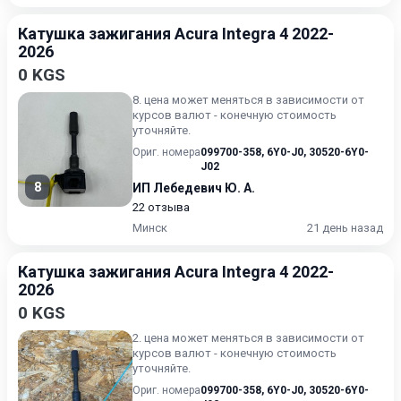
Катушка зажигания Acura Integra 4 2022-
2026
0 KGS
8. цена может меняться в зависимости от
курсов валют - конечную стоимость
уточняйте.
Ориг. номера
099700-358
,
6Y0-J0
,
30520-6Y0-
J02
8
ИП Лебедевич Ю. А.
22 отзыва
Минск
21 день назад
Катушка зажигания Acura Integra 4 2022-
2026
0 KGS
2. цена может меняться в зависимости от
курсов валют - конечную стоимость
уточняйте.
Ориг. номера
099700-358
,
6Y0-J0
,
30520-6Y0-