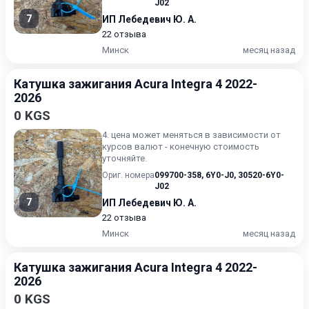
J02
7
ИП Лебедевич Ю. А.
22 отзыва
Минск
месяц назад
Катушка зажигания Acura Integra 4 2022-
2026
0 KGS
4. цена может меняться в зависимости от
курсов валют - конечную стоимость
уточняйте.
Ориг. номера
099700-358
,
6Y0-J0
,
30520-6Y0-
J02
7
ИП Лебедевич Ю. А.
22 отзыва
Минск
месяц назад
Катушка зажигания Acura Integra 4 2022-
2026
0 KGS