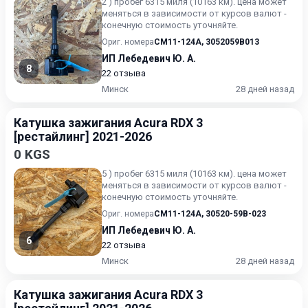
2 ) пробег 6315 миля (10163 км). цена может
меняться в зависимости от курсов валют -
конечную стоимость уточняйте.
Ориг. номера
CM11-124A
,
3052059B013
ИП Лебедевич Ю. А.
8
22 отзыва
Минск
28 дней назад
Катушка зажигания Acura RDX 3
[рестайлинг] 2021-2026
0 KGS
5 ) пробег 6315 миля (10163 км). цена может
меняться в зависимости от курсов валют -
конечную стоимость уточняйте.
Ориг. номера
CM11-124A
,
30520-59B-023
ИП Лебедевич Ю. А.
6
22 отзыва
Минск
28 дней назад
Катушка зажигания Acura RDX 3