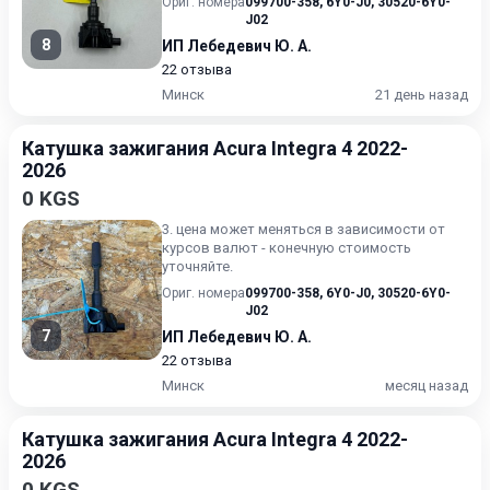
Ориг. номера
099700-358
,
6Y0-J0
,
30520-6Y0-
J02
8
ИП Лебедевич Ю. А.
22 отзыва
Минск
21 день назад
Катушка зажигания Acura Integra 4 2022-
2026
0 KGS
3. цена может меняться в зависимости от
курсов валют - конечную стоимость
уточняйте.
Ориг. номера
099700-358
,
6Y0-J0
,
30520-6Y0-
J02
7
ИП Лебедевич Ю. А.
22 отзыва
Минск
месяц назад
Катушка зажигания Acura Integra 4 2022-
2026
0 KGS