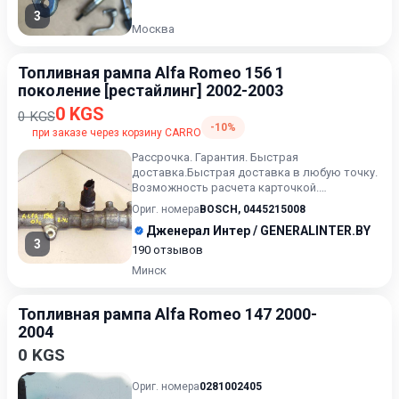
3
Москва
Топливная рампа Alfa Romeo 156 1
поколение [рестайлинг] 2002-2003
0 KGS
0 KGS
-10%
при заказе через корзину CARRO
Рассрочка. Гарантия. Быстрая
доставка.Быстрая доставка в любую точку.
Возможность расчета карточкой.
Рассрочка. Проверка качества. Оставляйт...
Ориг. номера
BOSCH
,
0445215008
Дженерал Интер / GENERALINTER.BY
3
190 отзывов
Минск
Топливная рампа Alfa Romeo 147 2000-
2004
0 KGS
Ориг. номера
0281002405