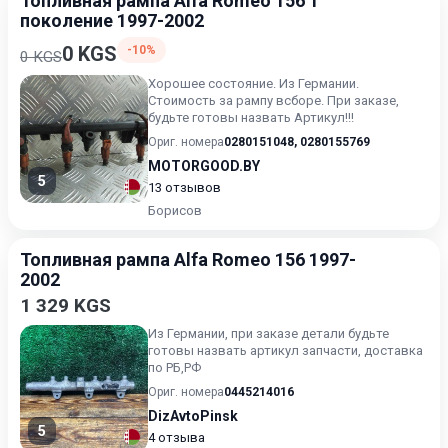
Топливная рампа Alfa Romeo 156 1
поколение 1997-2002
0 KGS
-10%
0 KGS
Хорошее состояние. Из Германии.
Стоимость за рампу всборе. При заказе,
будьте готовы назвать Артикул!!!
Ориг. номера
0280151048
,
0280155769
MOTORGOOD.BY
5
13 отзывов
Борисов
Топливная рампа Alfa Romeo 156 1997-
2002
1 329 KGS
Из Германии, при заказе детали будьте
готовы назвать артикул запчасти, доставка
по РБ,РФ
Ориг. номера
0445214016
DizAvtoPinsk
5
4 отзыва