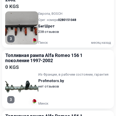
0 KGS
Европа, BOSCH
Ориг. номера
0280151048
БигШрот
238 отзывов
3
Пинск
месяц назад
Топливная рампа Alfa Romeo 156 1
поколение 1997-2002
0 KGS
Из Франции, в рабочем состоянии, гарантия
Profmotors.by
нет отзывов
3
Минск