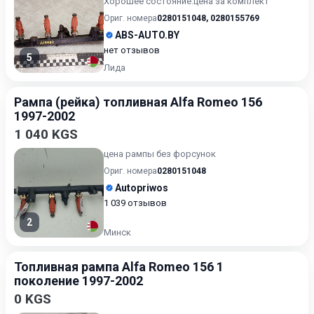
Хорошее состояние.цена за комплект
Ориг. номера
0280151048
,
0280155769
ABS-AUTO.BY
нет отзывов
5
Лида
Рампа (рейка) топливная Alfa Romeo 156
1997-2002
1 040 KGS
цена рампы без форсунок
Ориг. номера
0280151048
Autopriwos
1 039 отзывов
2
Минск
Топливная рампа Alfa Romeo 156 1
поколение 1997-2002
0 KGS