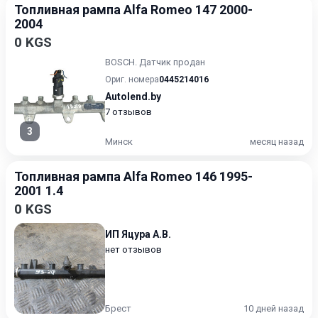
Топливная рампа Alfa Romeo 147 2000-
2004
0 KGS
BOSCH. Датчик продан
Ориг. номера
0445214016
Autolend.by
7 отзывов
3
Минск
месяц назад
Топливная рампа Alfa Romeo 146 1995-
2001 1.4
0 KGS
ИП Яцура А.В.
нет отзывов
Брест
10 дней назад