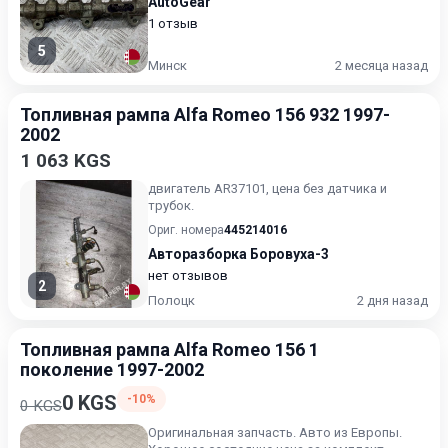
AutoGear
1 отзыв
5
Минск
2 месяца назад
Топливная рампа Alfa Romeo 156 932 1997-
2002
1 063 KGS
двигатель AR37101, цена без датчика и
трубок.
Ориг. номера
445214016
Авторазборка Боровуха-3
нет отзывов
2
Полоцк
2 дня назад
Топливная рампа Alfa Romeo 156 1
поколение 1997-2002
0 KGS
-10%
0 KGS
Оригинальная запчасть. Авто из Европы.