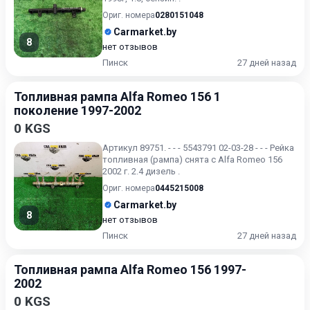
Ориг. номера
0280151048
Carmarket.by
8
нет отзывов
Пинск
27 дней назад
Топливная рампа Alfa Romeo 156 1
поколение 1997-2002
0 KGS
Артикул 89751. - - - 5543791 02-03-28 - - - Рейка
топливная (рампа) снята с Alfa Romeo 156
2002 г. 2.4 дизель .
Ориг. номера
0445215008
Carmarket.by
8
нет отзывов
Пинск
27 дней назад
Топливная рампа Alfa Romeo 156 1997-
2002
0 KGS