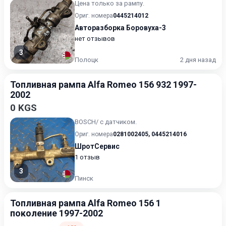
Цена только за рампу.
Ориг. номера
0445214012
Авторазборка Боровуха-3
нет отзывов
3
Полоцк
2 дня назад
Топливная рампа Alfa Romeo 156 932 1997-
2002
0 KGS
BOSCH/ с датчиком.
Ориг. номера
0281002405
,
0445214016
ШротСервис
1 отзыв
3
Пинск
Топливная рампа Alfa Romeo 156 1
поколение 1997-2002