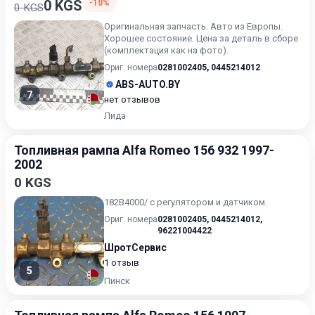
0 KGS
-10%
0 KGS
Оригинальная запчасть. Авто из Европы.
Хорошее состояние. Цена за деталь в сборе
(комплектация как на фото).
Ориг. номера
0281002405
,
0445214012
ABS-AUTO.BY
7
нет отзывов
Лида
Топливная рампа Alfa Romeo 156 932 1997-
2002
0 KGS
182В4000/ с регулятором и датчиком.
Ориг. номера
0281002405
,
0445214012
,
96221004422
ШротСервис
1 отзыв
5
Пинск