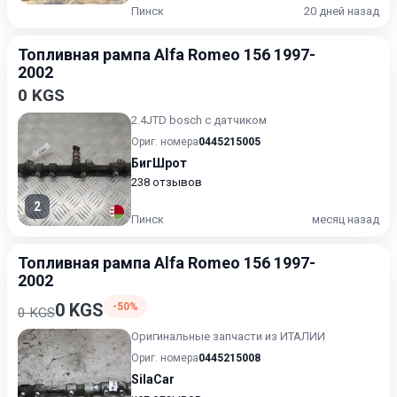
Пинск
20 дней назад
Топливная рампа Alfa Romeo 156 1997-
2002
0 KGS
2.4JTD bosch с датчиком
Ориг. номера
0445215005
БигШрот
238 отзывов
2
Пинск
месяц назад
Топливная рампа Alfa Romeo 156 1997-
2002
0 KGS
-50%
0 KGS
Оригинальные запчасти из ИТАЛИИ
Ориг. номера
0445215008
SilaCar