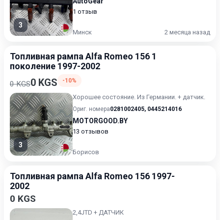
AutoGear
1 отзыв
3
Минск
2 месяца назад
Топливная рампа Alfa Romeo 156 1
поколение 1997-2002
0 KGS
-10%
0 KGS
Хорошее состояние. Из Германии. + датчик.
Ориг. номера
0281002405
,
0445214016
MOTORGOOD.BY
13 отзывов
3
Борисов
Топливная рампа Alfa Romeo 156 1997-
2002
0 KGS
2,4JTD + ДАТЧИК