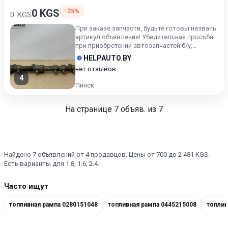
0 KGS
-25%
0 KGS
При заказе запчасти, будьте готовы назвать
артикул объявления! Убедительная просьба,
при приобретении автозапчастей б/у,
внимательно подходи...
HELPAUTO.BY
нет отзывов
4
Пинск
На странице
7
объяв. из 7
Найдено 7 объявлений от 4 продавцов. Цены от 700 до 2 481 KGS.
Есть варианты для 1.8, 1.6, 2.4.
Часто ищут
топливная рампа 0280151048
топливная рампа 0445215008
топлив