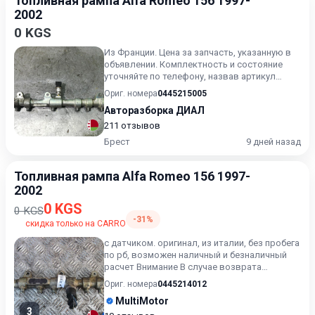
Топливная рампа Alfa Romeo 156 1997-
2002
0 KGS
Из Франции. Цена за запчасть, указанную в
объявлении. Комплектность и состояние
уточняйте по телефону, назвав артикул
интересуемой запчасти.
Ориг. номера
0445215005
Авторазборка ДИАЛ
211 отзывов
Брест
9 дней назад
Топливная рампа Alfa Romeo 156 1997-
2002
0 KGS
0 KGS
-31%
скидка только на CARRO
с датчиком. оригинал, из италии, без пробега
по рб, возможен наличный и безналичный
расчет Внимание В случае возврата
приобретённого товара,...
Ориг. номера
0445214012
MultiMotor
3