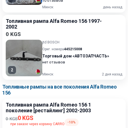
10 отзывов
Минск
день назад
Топливная рампа Alfa Romeo 156 1997-
2002
0 KGS
jtd BOSCH
Ориг. номера
445215008
Торговый дом «АВТОЗАПЧАСТЬ»
нет отзывов
2
Минск
2 дня назад
Топливные рампы на все поколения Alfa Romeo
156
Топливная рампа Alfa Romeo 156 1
поколение [рестайлинг] 2002-2003
0 KGS
0 KGS
-10%
при заказе через корзину CARRO