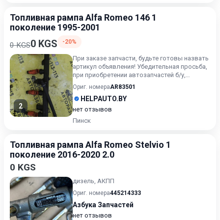
Топливная рампа Alfa Romeo 146 1
поколение 1995-2001
0 KGS
-20%
0 KGS
При заказе запчасти, будьте готовы назвать
артикул объявления! Убедительная просьба,
при приобретении автозапчастей б/у,
внимательно подходи...
Ориг. номера
AR83501
HELPAUTO.BY
2
нет отзывов
Пинск
Топливная рампа Alfa Romeo Stelvio 1
поколение 2016-2020 2.0
0 KGS
дизель, АКПП
Ориг. номера
445214333
Азбука Запчастей
нет отзывов