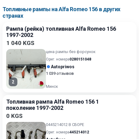
Топливные рампы на Alfa Romeo 156 в других
странах
Рампа (рейка) топливная Alfa Romeo 156
1997-2002
1 040 KGS
цена рампы без форсунок
Ориг. номера
0280151048
Autopriwos
1 039 отзывов
2
Минск
Топливная рампа Alfa Romeo 156 1
поколение 1997-2002
0 KGS
0445214012 В СБОРЕ
Ориг. номера
445214012