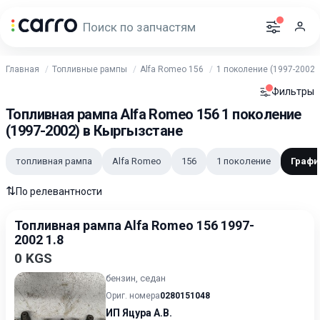
Главная
Топливные рампы
Alfa Romeo 156
1 поколение (1997-2002)
Фильтры
Топливная рампа Alfa Romeo 156 1 поколение
(1997-2002) в Кыргызстане
топливная рампа
Alfa Romeo
156
1 поколение
Графи
⇅
По релевантности
Топливная рампа Alfa Romeo 156 1997-
2002 1.8
0 KGS
бензин, седан
Ориг. номера
0280151048
ИП Яцура А.В.