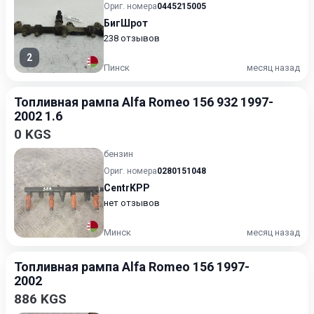
Ориг. номера
0445215005
БигШрот
238 отзывов
2
Пинск
месяц назад
Топливная рампа Alfa Romeo 156 932 1997-
2002 1.6
0 KGS
бензин
Ориг. номера
0280151048
CentrKPP
нет отзывов
Минск
месяц назад
Топливная рампа Alfa Romeo 156 1997-
2002
886 KGS