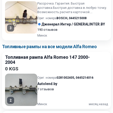
Рассрочка. Гарантия. Быстрая
доставка.Быстрая доставка в любую точку.
Возможность расчета карточкой.
Рассрочка. Проверка качества. Оставляйт...
Ориг. номера
BOSCH
,
0445215008
Дженерал Интер / GENERALINTER.BY
3
190 отзывов
Минск
Топливные рампы на все модели Alfa Romeo
Топливная рампа Alfa Romeo 147 2000-
2004
0 KGS
Ориг. номера
0281002405
,
0445214016
Autolend.by
7 отзывов
2
Минск
месяц назад