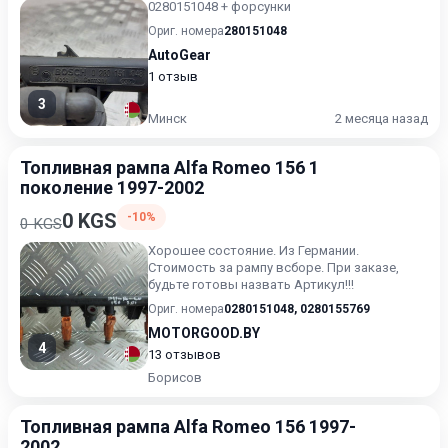
0280151048 + форсунки
Ориг. номера
280151048
AutoGear
1 отзыв
3
Минск
2 месяца назад
Топливная рампа Alfa Romeo 156 1
поколение 1997-2002
0 KGS
-10%
0 KGS
Хорошее состояние. Из Германии.
Стоимость за рампу всборе. При заказе,
будьте готовы назвать Артикул!!!
Ориг. номера
0280151048
,
0280155769
MOTORGOOD.BY
4
13 отзывов
Борисов
Топливная рампа Alfa Romeo 156 1997-
2002