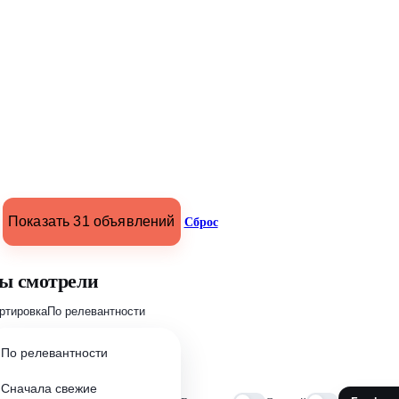
Показать 31 объявлений
Сброс
ы смотрели
ртировка
По релевантности
По релевантности
Сначала свежие