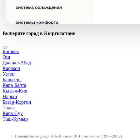
система охлаждения
системы комфорта
Выберите город в Кыргызстане
стекла
Бишкек
стеклоочистители
Ош
Джалал-Абад
топливная система
Каракол
Узген
Балыкчы
тормозная система
Кара-Балта
Кызыл-Кия
Нарын
трансмиссия
Базар-Коргон
Талас
электрика
Кара-Суу
Таш-Кумыр
Главная
Замки двери
Alfa Romeo 156
1 поколение (1997-2002)