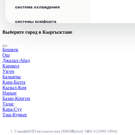
система охлаждения
системы комфорта
Выберите город в Кыргызстане
стекла
Бишкек
стеклоочистители
Ош
Джалал-Абад
топливная система
Каракол
Узген
Балыкчы
тормозная система
Кара-Балта
Кызыл-Кия
Нарын
трансмиссия
Базар-Коргон
Талас
электрика
Кара-Суу
Таш-Кумыр
Главная
КПП механическая (МКПП)
Audi 100
C4 (1990-1994)