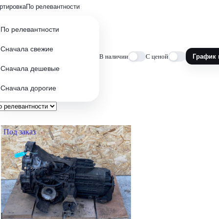
ртировка
По релевантности
По релевантности
Сначала свежие
В наличии
С ценой
График 
Сначала дешевые
Сначала дорогие
Под заказ