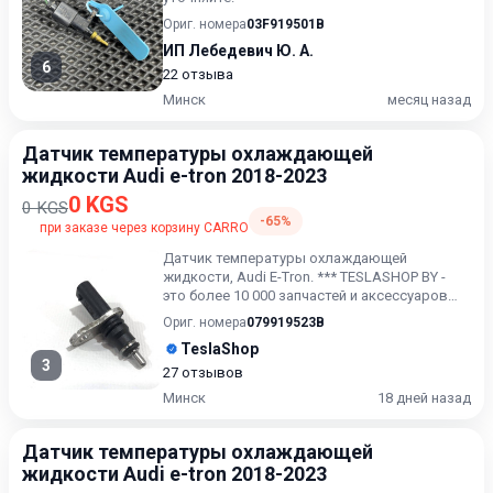
Ориг. номера
03F919501B
ИП Лебедевич Ю. А.
6
22 отзыва
Минск
месяц назад
Датчик температуры охлаждающей
жидкости Audi e-tron 2018-2023
0 KGS
0 KGS
-65%
при заказе через корзину CARRO
Датчик температуры охлаждающей
жидкости, Audi E-Tron. *** TESLASHOP BY -
это более 10 000 запчастей и аксессуаров
для TESLAModel 3, Model X,...
Ориг. номера
079919523B
TeslaShop
3
27 отзывов
Минск
18 дней назад
Датчик температуры охлаждающей
жидкости Audi e-tron 2018-2023