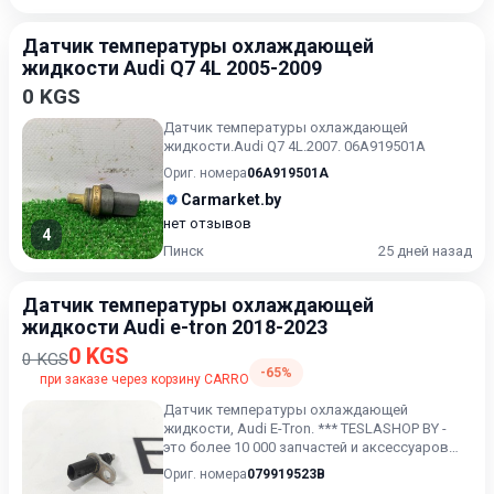
Датчик температуры охлаждающей
жидкости Audi Q7 4L 2005-2009
0 KGS
Датчик температуры охлаждающей
жидкости.Audi Q7 4L.2007. 06A919501A
Ориг. номера
06A919501A
Carmarket.by
нет отзывов
4
Пинск
25 дней назад
Датчик температуры охлаждающей
жидкости Audi e-tron 2018-2023
0 KGS
0 KGS
-65%
при заказе через корзину CARRO
Датчик температуры охлаждающей
жидкости, Audi E-Tron. *** TESLASHOP BY -
это более 10 000 запчастей и аксессуаров
для TESLAModel 3, Model X,...
Ориг. номера
079919523B