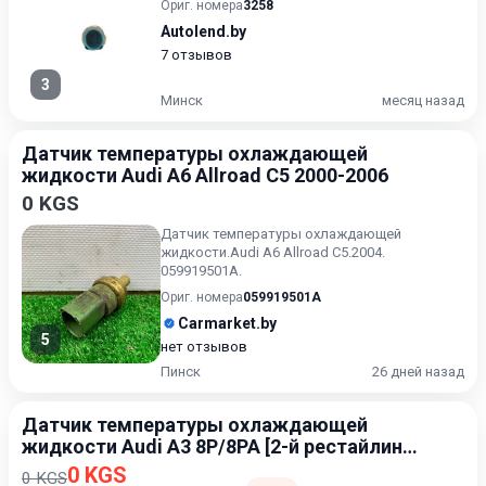
Ориг. номера
3258
Autolend.by
7 отзывов
3
Минск
месяц назад
Датчик температуры охлаждающей
жидкости Audi A6 Allroad C5 2000-2006
0 KGS
Датчик температуры охлаждающей
жидкости.Audi A6 Allroad C5.2004.
059919501A.
Ориг. номера
059919501A
Carmarket.by
5
нет отзывов
Пинск
26 дней назад
Датчик температуры охлаждающей
жидкости Audi A3 8P/8PA [2-й рестайлинг]
2008-2013
0 KGS
0 KGS