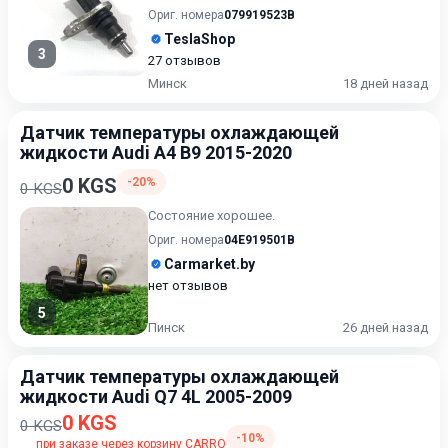
для TESLAModel 3, Model X,...
Ориг. номера
079919523B
TeslaShop
3
27 отзывов
Минск
18 дней назад
Датчик температуры охлаждающей
жидкости Audi A4 B9 2015-2020
0 KGS
-20%
0 KGS
Состояние хорошее.
Ориг. номера
04E919501B
Carmarket.by
нет отзывов
5
Пинск
26 дней назад
Датчик температуры охлаждающей
жидкости Audi Q7 4L 2005-2009
0 KGS
0 KGS
-10%
при заказе через корзину CARRO