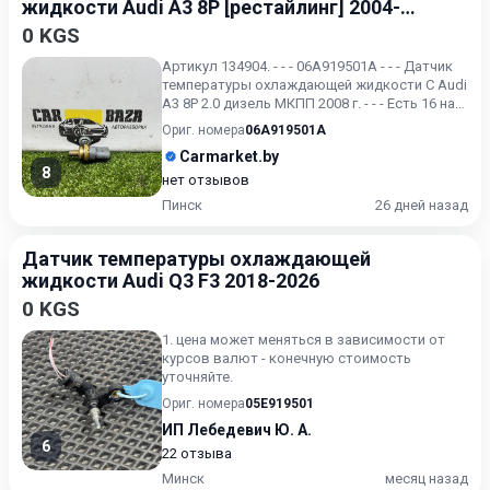
жидкости Audi A3 8P [рестайлинг] 2004-
2008
0 KGS
Артикул 134904. - - - 06A919501A - - - Датчик
температуры охлаждающей жидкости С Audi
A3 8P 2.0 дизель МКПП 2008 г. - - - Есть 16 на
выбор..
Ориг. номера
06A919501A
Carmarket.by
8
нет отзывов
Пинск
26 дней назад
Датчик температуры охлаждающей
жидкости Audi Q3 F3 2018-2026
0 KGS
1. цена может меняться в зависимости от
курсов валют - конечную стоимость
уточняйте.
Ориг. номера
05E919501
ИП Лебедевич Ю. А.
6
22 отзыва
Минск
месяц назад