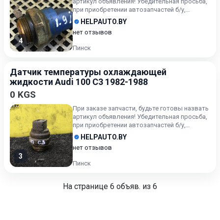
артикул объявления! Убедительная просьба,
при приобретении автозапчастей б/у,
внимательно подходи...
HELPAUTO.BY
нет отзывов
4
Пинск
Датчик температуры охлаждающей
жидкости Audi 100 С3 1982-1988
0 KGS
При заказе запчасти, будьте готовы назвать
артикул объявления! Убедительная просьба,
при приобретении автозапчастей б/у,
внимательно подходи...
HELPAUTO.BY
нет отзывов
3
Пинск
На странице
6
объяв. из 6