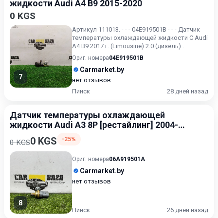
жидкости Audi A4 B9 2015-2020
0 KGS
Артикул 111013. - - - 04E919501B - - - Датчик
температуры охлаждающей жидкости С Audi
A4 B9 2017 г. (Limousine) 2.0 (дизель) .
Ориг. номера
04E919501B
Carmarket.by
7
нет отзывов
Пинск
28 дней назад
Датчик температуры охлаждающей
жидкости Audi A3 8P [рестайлинг] 2004-
2008
0 KGS
-25%
0 KGS
Ориг. номера
06A919501A
Carmarket.by
нет отзывов
8
Пинск
26 дней назад