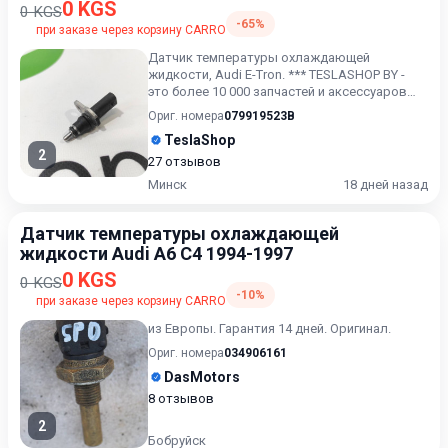
0 KGS
0 KGS
-65%
при заказе через корзину CARRO
Датчик температуры охлаждающей
жидкости, Audi E-Tron. *** TESLASHOP BY -
это более 10 000 запчастей и аксессуаров
для TESLAModel 3, Model X,...
Ориг. номера
079919523B
TeslaShop
2
27 отзывов
Минск
18 дней назад
Датчик температуры охлаждающей
жидкости Audi A6 C4 1994-1997
0 KGS
0 KGS
-10%
при заказе через корзину CARRO
из Европы. Гарантия 14 дней. Оригинал.
Ориг. номера
034906161
DasMotors
8 отзывов
2
Бобруйск