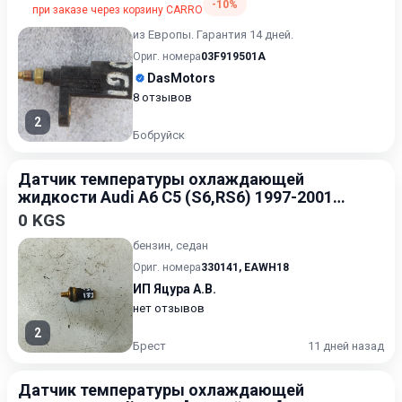
-10%
при заказе через корзину CARRO
из Европы. Гарантия 14 дней.
Ориг. номера
03F919501A
DasMotors
8 отзывов
2
Бобруйск
Датчик температуры охлаждающей
жидкости Audi A6 C5 (S6,RS6) 1997-2001
1.8
0 KGS
бензин, седан
Ориг. номера
330141
,
EAWH18
ИП Яцура А.В.
нет отзывов
2
Брест
11 дней назад
Датчик температуры охлаждающей