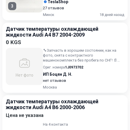
TeslaShop
3
27 отзывов
Минск
18 дней назад
Датчик температуры охлаждающей
жидкости Audi A4 B7 2004-2009
0 KGS
🔧Запчасть в хорошем состоянии, как на
фото, снята с контрактного
машинокомплекта без пробега по СНГ! 📄
Предоставляем полный пакет документов!...
Ориг. номера
1J0973702
ИП Боцян Д. Н.
Нет фото
нет отзывов
Москва
Датчик температуры охлаждающей
жидкости Audi A4 B6 2000-2006
Цена не указана
На 4 контакта