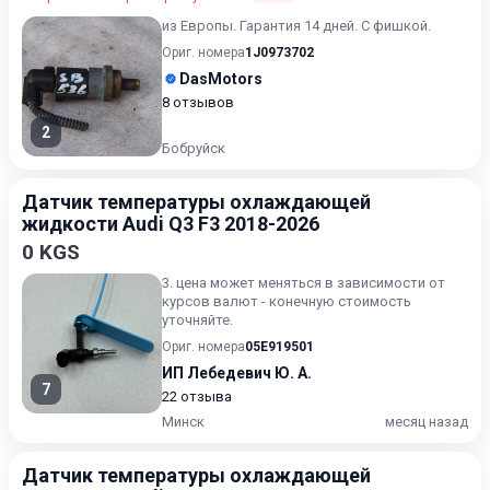
из Европы. Гарантия 14 дней. С фишкой.
Ориг. номера
1J0973702
DasMotors
8 отзывов
2
Бобруйск
Датчик температуры охлаждающей
жидкости Audi Q3 F3 2018-2026
0 KGS
3. цена может меняться в зависимости от
курсов валют - конечную стоимость
уточняйте.
Ориг. номера
05E919501
ИП Лебедевич Ю. А.
7
22 отзыва
Минск
месяц назад
Датчик температуры охлаждающей