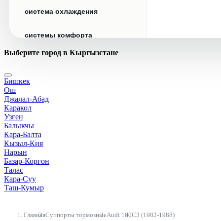
система охлаждения
системы комфорта
Выберите город в Кыргызстане
стекла
Бишкек
стеклоочистители
Ош
Джалал-Абад
топливная система
Каракол
Узген
Балыкчы
тормозная система
Кара-Балта
Кызыл-Кия
Нарын
трансмиссия
Базар-Коргон
Талас
электрика
Кара-Суу
Таш-Кумыр
Главная
Суппорты тормозные
Audi 100
С3 (1982-1988)