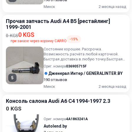
Минск
2 месяца назад
Прочая запчасть Audi A4 B5 [рестайлинг]
1999-2001
0 KGS
0 KGS
-15%
при заказе через корзину CARRO
Состояние хорошее. Рассрочка.
Возможность расчёта любой карточкой.
Быстрая доставка в любую точку.Быстрая
доставка в любую точку. Возможност...
Ориг. номера
036905715F
Дженерал Интер / GENERALINTER.BY
5
190 отзывов
Минск
2 месяца назад
Консоль салона Audi A6 C4 1994-1997 2.3
0 KGS
Ориг. номера
4A1863241A
Autolend.by