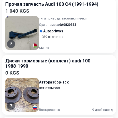
Прочая запчасть Audi 100 C4 (1991-1994)
1 040 KGS
тяга привода заслонки печки
Ориг. номера
4A0820333
Autopriwos
1 039 отзывов
2
Минск
Диски тормозные (коплект) audi 100
1988-1990
0 KGS
Авторазбор-вск
нет отзывов
7
Воскресенск
9 дней назад