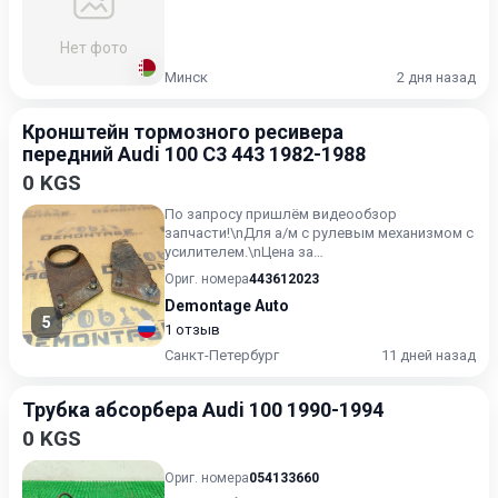
Нет фото
Минск
2 дня назад
Кронштейн тормозного ресивера
передний Audi 100 C3 443 1982-1988
0 KGS
По запросу пришлём видеообзор
запчасти!\nДля а/м с рулевым механизмом с
усилителем.\nЦена за
комплект.\n\nПрименяется: Audi 100/200 [44]
Ориг. номера
443612023
198...
Demontage Auto
5
1 отзыв
Санкт-Петербург
11 дней назад
Трубка абсорбера Audi 100 1990-1994
0 KGS
Ориг. номера
054133660