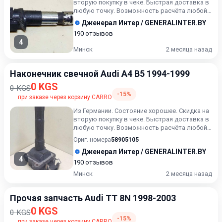
вторую покупку в чеке. Быстрая доставка в
любую точку. Возможность расчёта любой
карточкой. Рассрочка.Б...
Дженерал Интер / GENERALINTER.BY
190 отзывов
4
Минск
2 месяца назад
Наконечник свечной Audi A4 B5 1994-1999
0 KGS
0 KGS
-15%
при заказе через корзину CARRO
Из Германии. Состояние хорошее. Скидка на
вторую покупку в чеке. Быстрая доставка в
любую точку. Возможность расчёта любой
карточкой. Рассро...
Ориг. номера
58905105
Дженерал Интер / GENERALINTER.BY
4
190 отзывов
Минск
2 месяца назад
Прочая запчасть Audi TT 8N 1998-2003
0 KGS
0 KGS
-15%
при заказе через корзину CARRO