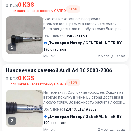
0 KGS
0 KGS
-15%
при заказе через корзину CARRO
Состояние хорошее. Рассрочка.
Возможность расчёта любой карточкой.
Быстрая доставка в любую точку.Быстрая
доставка в любую точку. Возможност...
Ориг. номера
06A905115D
Дженерал Интер / GENERALINTER.BY
5
190 отзывов
Минск
2 месяца назад
Наконечник свечной Audi A4 B6 2000-2006
0 KGS
0 KGS
-15%
при заказе через корзину CARRO
Из Германии. Состояние хорошее. Скидка на
вторую покупку в чеке. Быстрая доставка в
любую точку. Возможность расчёта любой
карточкой. Рассро...
Ориг. номера
20113
,
L1E1A8302
Дженерал Интер / GENERALINTER.BY
3
190 отзывов
Минск
2 месяца назад