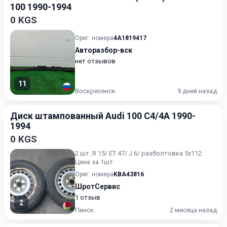
100 1990-1994
0 KGS
Ориг. номера
4A1819417
Авторазбор-вск
нет отзывов
11
Воскресенск
9 дней назад
Диск штампованный Audi 100 C4/4A 1990-
1994
0 KGS
2 шт. R 15/ ET 47/ J 6/ разболтовка 5х112.
Цена за 1шт.
Ориг. номера
KBA43816
ШротСервис
1 отзыв
2
Пинск
2 месяца назад