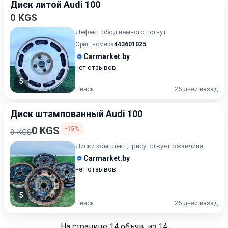
Диск литой Audi 100
0 KGS
Дефект обод немного погнут
Ориг. номера
443601025
Carmarket.by
нет отзывов
5
Пинск
26 дней назад
Диск штампованный Audi 100
0 KGS
-15%
0 KGS
Диски комплект,присутствует ржавчина
Carmarket.by
нет отзывов
5
Пинск
26 дней назад
На странице
14
объяв. из 14