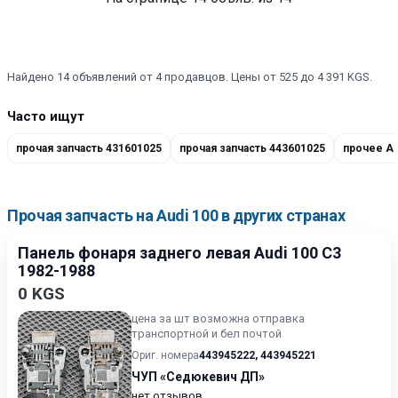
Найдено 14 объявлений от 4 продавцов. Цены от 525 до 4 391 KGS.
Часто ищут
прочая запчасть 431601025
прочая запчасть 443601025
прочее Au
Прочая запчасть на Audi 100 в других странах
Панель фонаря заднего левая Audi 100 С3
1982-1988
0 KGS
цена за шт возможна отправка
транспортной и бел почтой
Ориг. номера
443945222
,
443945221
ЧУП «Седюкевич ДП»
нет отзывов