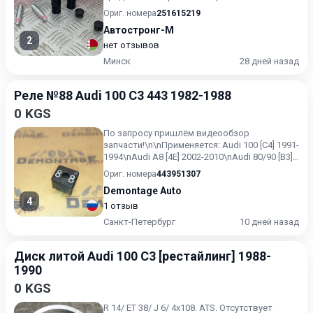
оригинальных новых и б/у запчас...
Ориг. номера
251615219
Автостронг-М
2
нет отзывов
Минск
28 дней назад
Реле №88 Audi 100 C3 443 1982-1988
0 KGS
По запросу пришлём видеообзор
запчасти!\n\nПрименяется: Audi 100 [C4] 1991-
1994\nAudi A8 [4E] 2002-2010\nAudi 80/90 [B3]
1986-1991\nAudi 100...
Ориг. номера
443951307
Demontage Auto
4
1 отзыв
Санкт-Петербург
10 дней назад
Диск литой Audi 100 С3 [рестайлинг] 1988-
1990
0 KGS
R 14/ ET 38/ J 6/ 4x108. ATS. Отсутствует