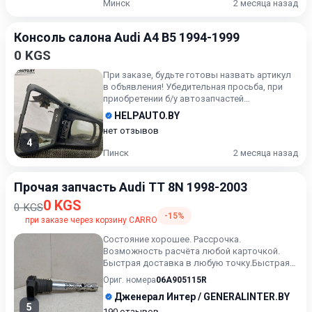
Минск
2 месяца назад
Консоль салона Audi A4 B5 1994-1999
0 KGS
При заказе, будьте готовы назвать артикул
в объявления! Убедительная просьба, при
приобретении б/у автозапчастей
внимательно подходите к воп...
HELPAUTO.BY
нет отзывов
4
Пинск
2 месяца назад
Прочая запчасть Audi TT 8N 1998-2003
0 KGS
0 KGS
-15%
при заказе через корзину CARRO
Состояние хорошее. Рассрочка.
Возможность расчёта любой карточкой.
Быстрая доставка в любую точку.Быстрая
доставка в любую точку. Возможност...
Ориг. номера
06A905115R
Дженерал Интер / GENERALINTER.BY
5
190 отзывов