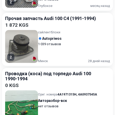
2
Глубокое
месяц назад
Прочая запчасть Audi 100 C4 (1991-1994)
1 872 KGS
сайлентблоки
Autopriwos
1 039 отзывов
2
Минск
28 дней назад
Проводка (коса) под торпедо Audi 100
1990-1994
0 KGS
Ориг. номера
4A1971315H
,
4A0937545A
Авторазбор-вск
нет отзывов