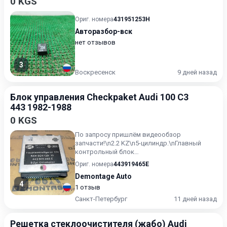
0 KGS
Ориг. номера
431951253H
Авторазбор-вск
нет отзывов
3
Воскресенск
9 дней назад
Блок управления Checkpaket Audi 100 C3
443 1982-1988
0 KGS
По запросу пришлём видеообзор
запчасти!\n2.2 KZ\n5-цилиндр.\nГлавный
контрольный блок
Checkpaket\n\nПрименяется: Audi 100/200 [44]
Ориг. номера
443919465E
1983-1991...
Demontage Auto
4
1 отзыв
Санкт-Петербург
11 дней назад
Решетка стеклоочистителя (жабо) Audi