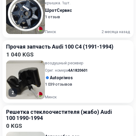
крышка. 1шт.
ШротСервис
1 отзыв
Пинск
2 месяца назад
Прочая запчасть Audi 100 C4 (1991-1994)
1 040 KGS
воздушный ресивер
Ориг. номера
4A1820601
Autopriwos
1 039 отзывов
2
Минск
Решетка стеклоочистителя (жабо) Audi
100 1990-1994
0 KGS