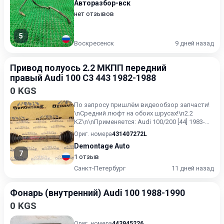
Авторазбор-вск
нет отзывов
5
Воскресенск
9 дней назад
Привод полуось 2.2 МКПП передний
правый Audi 100 C3 443 1982-1988
0 KGS
По запросу пришлём видеообзор запчасти!
\nСредний люфт на обоих шрусах!\n2.2
KZ\n\nПрименяется: Audi 100/200 [44] 1983-
1991\nAudi 100/200 [4...
Ориг. номера
431407272L
Demontage Auto
7
1 отзыв
Санкт-Петербург
11 дней назад
Фонарь (внутренний) Audi 100 1988-1990
0 KGS
Ориг. номера
443945226