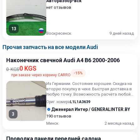
Авторазбор-вск
нет отзывов
13
Воскресенск
9 дней назад
Прочая запчасть на все модели Audi
Наконечник свечной Audi A4 B6 2000-2006
0 KGS
0 KGS
-15%
при заказе через корзину CARRO
Из Германии. Состояние хорошее. Скидка на
вторую покупку в чеке. Быстрая доставка в
любую точку. Возможность расчёта любой
карточкой. Рассро...
Ориг. номера
L1L1A3639
Дженерал Интер / GENERALINTER.BY
3
190 отзывов
Минск
2 месяца назад
Проводка панели передней салона