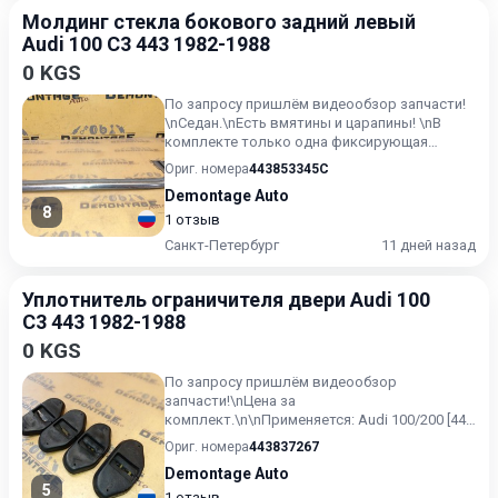
Молдинг стекла бокового задний левый
Audi 100 C3 443 1982-1988
0 KGS
По запросу пришлём видеообзор запчасти!
\nСедан.\nЕсть вмятины и царапины! \nВ
комплекте только одна фиксирующая
скоба.\n\nПрименяется: Audi...
Ориг. номера
443853345C
Demontage Auto
8
1 отзыв
Санкт-Петербург
11 дней назад
Уплотнитель ограничителя двери Audi 100
C3 443 1982-1988
0 KGS
По запросу пришлём видеообзор
запчасти!\nЦена за
комплект.\n\nПрименяется: Audi 100/200 [44]
1983-1991\nAudi V8 1988-1994\n\nУ нас есть
Ориг. номера
443837267
виде...
Demontage Auto
5
1 отзыв