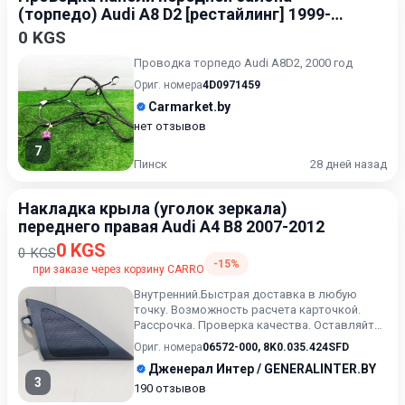
(торпедо) Audi A8 D2 [рестайлинг] 1999-
2002
0 KGS
Проводка торпедо Audi A8D2, 2000 год
Ориг. номера
4D0971459
Carmarket.by
нет отзывов
7
Пинск
28 дней назад
Накладка крыла (уголок зеркала)
переднего правая Audi A4 B8 2007-2012
0 KGS
0 KGS
-15%
при заказе через корзину CARRO
Внутренний.Быстрая доставка в любую
точку. Возможность расчета карточкой.
Рассрочка. Проверка качества. Оставляйте
сообщения ( или выбранный...
Ориг. номера
06572-000
,
8K0.035.424SFD
Дженерал Интер / GENERALINTER.BY
3
190 отзывов