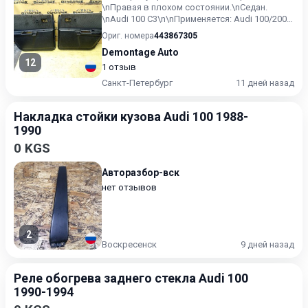
\nПравая в плохом состоянии.\nСедан.
\nAudi 100 C3\n\nПрименяется: Audi 100/200
[44] 1983-1991\n\nУ...
Ориг. номера
443867305
Demontage Auto
12
1 отзыв
Санкт-Петербург
11 дней назад
Накладка стойки кузова Audi 100 1988-
1990
0 KGS
Авторазбор-вск
нет отзывов
2
Воскресенск
9 дней назад
Реле обогрева заднего стекла Audi 100
1990-1994