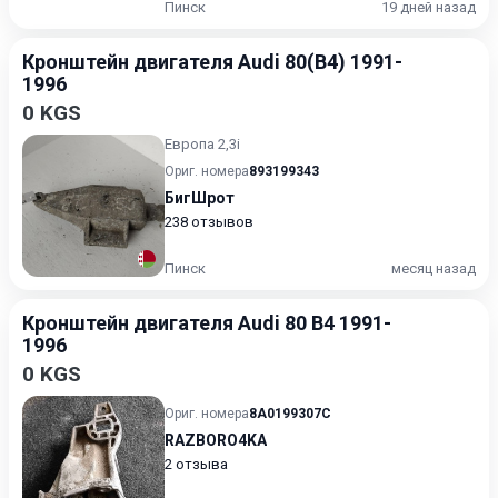
Пинск
19 дней назад
Кронштейн двигателя Audi 80(B4) 1991-
1996
0 KGS
Европа 2,3i
Ориг. номера
893199343
БигШрот
238 отзывов
Пинск
месяц назад
Кронштейн двигателя Audi 80 B4 1991-
1996
0 KGS
Ориг. номера
8A0199307C
RAZBORO4KA
2 отзыва