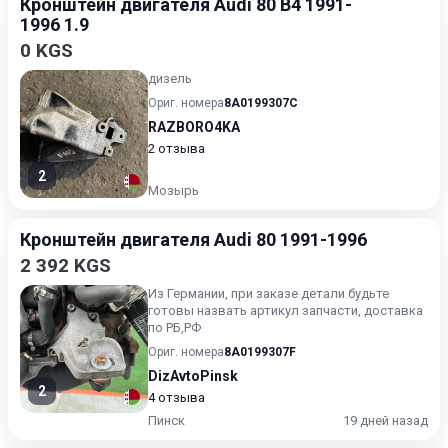
Кронштейн двигателя Audi 80 B4 1991-
1996 1.9
0 KGS
дизель
Ориг. номера
8A0199307C
RAZBORO4KA
2 отзыва
2
Мозырь
Кронштейн двигателя Audi 80 1991-1996
2 392 KGS
Из Германии, при заказе детали будьте
готовы назвать артикул запчасти, доставка
по РБ,РФ
Ориг. номера
8A0199307F
DizAvtoPinsk
2
4 отзыва
Пинск
19 дней назад