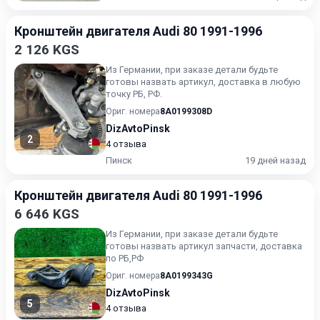
Кронштейн двигателя Audi 80 1991-1996
2 126 KGS
Из Германии, при заказе детали будьте
готовы назвать артикул, доставка в любую
точку РБ, РФ.
Ориг. номера
8A0199308D
DizAvtoPinsk
2
4 отзыва
Пинск
19 дней назад
Кронштейн двигателя Audi 80 1991-1996
6 646 KGS
Из Германии, при заказе детали будьте
готовы назвать артикул запчасти, доставка
по РБ,РФ
Ориг. номера
8A0199343G
DizAvtoPinsk
5
4 отзыва