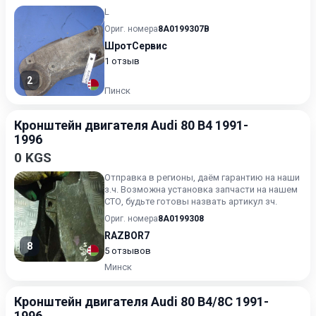
L
Ориг. номера
8A0199307B
ШротСервис
1 отзыв
2
Пинск
Кронштейн двигателя Audi 80 B4 1991-
1996
0 KGS
Отправка в регионы, даём гарантию на наши
з.ч. Возможна установка запчасти на нашем
СТО, будьте готовы назвать артикул зч.
Ориг. номера
8A0199308
RAZBOR7
8
5 отзывов
Минск
Кронштейн двигателя Audi 80 B4/8C 1991-
1996