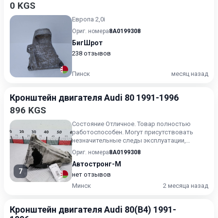
0 KGS
Европа 2,0i
Ориг. номера
8A0199308
БигШрот
238 отзывов
Пинск
месяц назад
Кронштейн двигателя Audi 80 1991-1996
896 KGS
Состояние Отличное. Товар полностью
работоспособен. Могут присутствовать
незначительные следы эксплуатации,
царапины на лакокрасочном покрыт...
Ориг. номера
8A0199308
Автостронг-М
7
нет отзывов
Минск
2 месяца назад
Кронштейн двигателя Audi 80(B4) 1991-