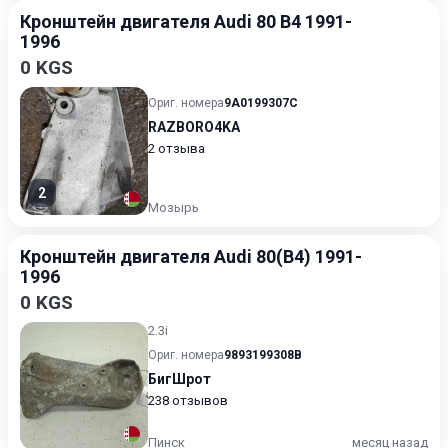
Кронштейн двигателя Audi 80 B4 1991-
1996
0 KGS
Ориг. номера
9A0199307C
RAZBORO4KA
2 отзыва
2
Мозырь
Кронштейн двигателя Audi 80(B4) 1991-
1996
0 KGS
2.3i
Ориг. номера
9893199308B
БигШрот
238 отзывов
Пинск
месяц назад