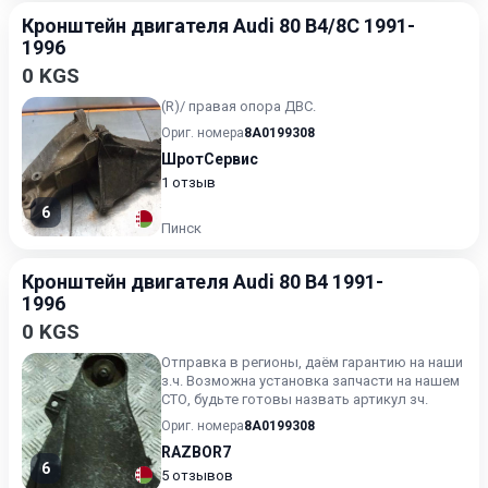
Кронштейн двигателя Audi 80 B4/8C 1991-
1996
0 KGS
(R)/ правая опора ДВС.
Ориг. номера
8A0199308
ШротСервис
1 отзыв
6
Пинск
Кронштейн двигателя Audi 80 B4 1991-
1996
0 KGS
Отправка в регионы, даём гарантию на наши
з.ч. Возможна установка запчасти на нашем
СТО, будьте готовы назвать артикул зч.
Ориг. номера
8A0199308
RAZBOR7
6
5 отзывов