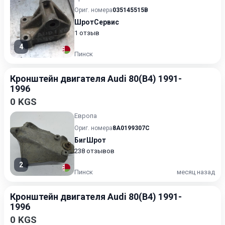
Ориг. номера
035145515B
ШротСервис
1 отзыв
4
Пинск
Кронштейн двигателя Audi 80(B4) 1991-
1996
0 KGS
Европа
Ориг. номера
8A0199307C
БигШрот
238 отзывов
2
Пинск
месяц назад
Кронштейн двигателя Audi 80(B4) 1991-
1996
0 KGS