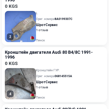
0 KGS
L
Ориг. номера
8A0199307C
ШротСервис
1 отзыв
2
Пинск
Кронштейн двигателя Audi 80 B4/8C 1991-
1996
0 KGS
Кронштейн ГУР.
Ориг. номера
068145515A
ШротСервис
1 отзыв
4
Пинск