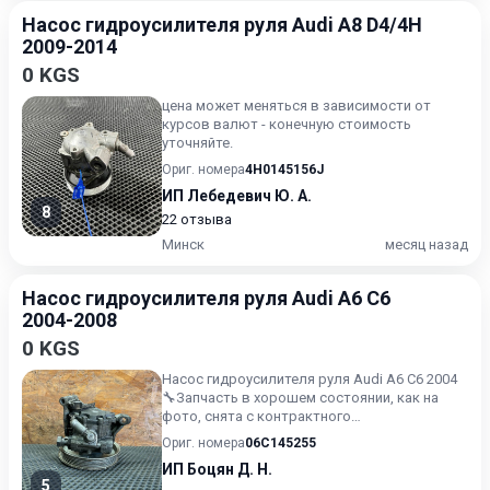
Насос гидроусилителя руля Audi A8 D4/4H
2009-2014
0 KGS
цена может меняться в зависимости от
курсов валют - конечную стоимость
уточняйте.
Ориг. номера
4H0145156J
ИП Лебедевич Ю. А.
8
22 отзыва
Минск
месяц назад
Насос гидроусилителя руля Audi A6 C6
2004-2008
0 KGS
Насос гидроусилителя руля Audi A6 C6 2004
🔧Запчасть в хорошем состоянии, как на
фото, снята с контрактного
машинокомплекта без пробега по...
Ориг. номера
06C145255
ИП Боцян Д. Н.
5