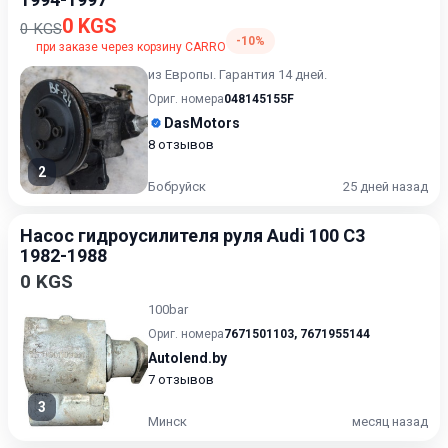
0 KGS
0 KGS
-10%
при заказе через корзину CARRO
из Европы. Гарантия 14 дней.
Ориг. номера
048145155F
DasMotors
8 отзывов
2
Бобруйск
25 дней назад
Насос гидроусилителя руля Audi 100 С3
1982-1988
0 KGS
100bar
Ориг. номера
7671501103
,
7671955144
Autolend.by
7 отзывов
3
Минск
месяц назад