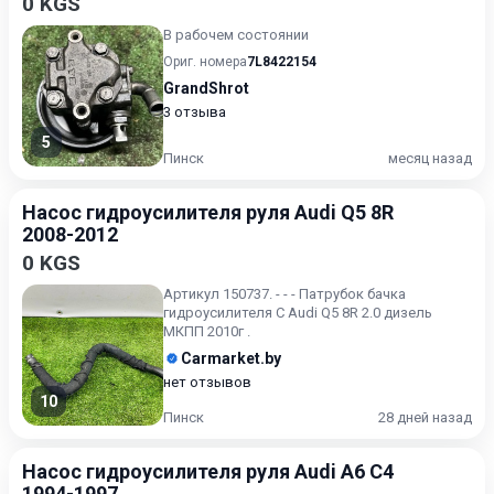
0 KGS
В рабочем состоянии
Ориг. номера
7L8422154
GrandShrot
3 отзыва
5
Пинск
месяц назад
Насос гидроусилителя руля Audi Q5 8R
2008-2012
0 KGS
Артикул 150737. - - - Патрубок бачка
гидроусилителя С Audi Q5 8R 2.0 дизель
МКПП 2010г .
Carmarket.by
нет отзывов
10
Пинск
28 дней назад
Насос гидроусилителя руля Audi A6 C4
1994-1997