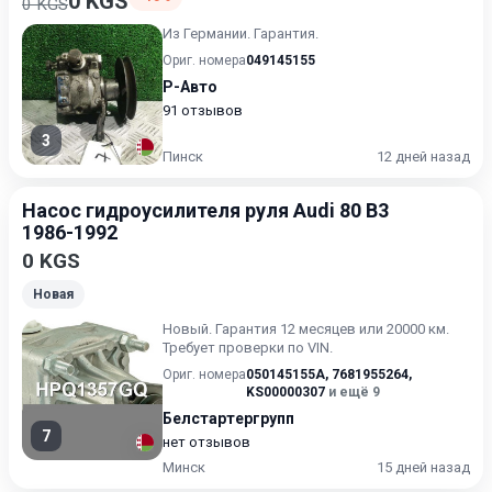
0 KGS
0 KGS
Из Германии. Гарантия.
Ориг. номера
049145155
Р-Авто
91 отзывов
3
Пинск
12 дней назад
Насос гидроусилителя руля Audi 80 B3
1986-1992
0 KGS
Новая
Новый. Гарантия 12 месяцев или 20000 км.
Требует проверки по VIN.
Ориг. номера
050145155A
,
7681955264
,
KS00000307
и ещё 9
Белстартергрупп
7
нет отзывов
Минск
15 дней назад