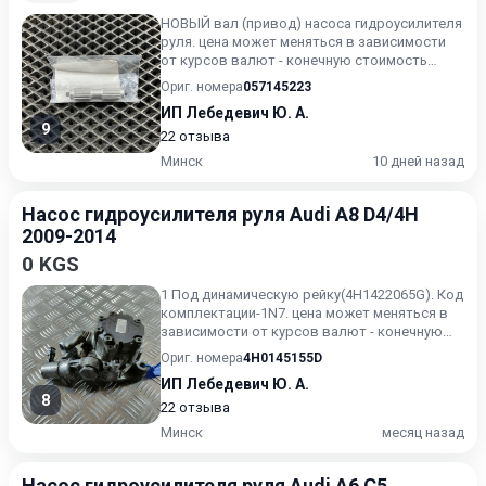
НОВЫЙ вал (привод) насоса гидроусилителя
руля. цена может меняться в зависимости
от курсов валют - конечную стоимость
уточняйте.
Ориг. номера
057145223
ИП Лебедевич Ю. А.
9
22 отзыва
Минск
10 дней назад
Насос гидроусилителя руля Audi A8 D4/4H
2009-2014
0 KGS
1 Под динамическую рейку(4H1422065G). Код
комплектации-1N7. цена может меняться в
зависимости от курсов валют - конечную
стоимость уточняйте...
Ориг. номера
4H0145155D
ИП Лебедевич Ю. А.
8
22 отзыва
Минск
месяц назад
Насос гидроусилителя руля Audi A6 C5