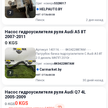
Убедительная просьба,...
Ориг. номера
5328017
HELPAUTO.BY
7
нет отзывов
Пинск
2 дня назад
Насос гидроусилителя руля Audi A5 8T
2007-2011
0 KGS
Артикул 140116. - - - 8K0422887AM - - -
Патрубок бачка гидроусилителя С Audi A5 8T
2.0 дизель МКПП 2010г. .
Ориг. номера
8K0422887AM
Carmarket.by
7
нет отзывов
Пинск
30 дней назад
Насос гидроусилителя руля Audi Q7 4L
2005-2009
0 KGS
0 KGS
-9%