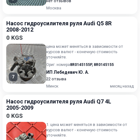
нет отзывов
Москва
Насос гидроусилителя руля Audi Q5 8R
2008-2012
0 KGS
цена может меняться в зависимости от
курсов валют - конечную стоимость
уточняйте.
Ориг. номера
8R0145155P
,
8R0145155
ИП Лебедевич Ю. А.
7
22 отзыва
Минск
месяц назад
Насос гидроусилителя руля Audi Q7 4L
2005-2009
0 KGS
1. цена может меняться в зависимости от
курсов валют - конечную стоимость
уточняйте.