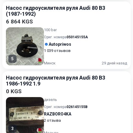
Насос гидроусилителя руля Audi 80 B3
(1987-1992)
6 864 KGS
100 bar
Ориг. номера
050145155A
Autopriwos
1 039 отзывов
5
Минск
29 дней назад
Насос гидроусилителя руля Audi 80 B3
1986-1992 1.9
0 KGS
дизель
Ориг. номера
026145155B
RAZBORO4KA
2 отзыва
3
Мозырь