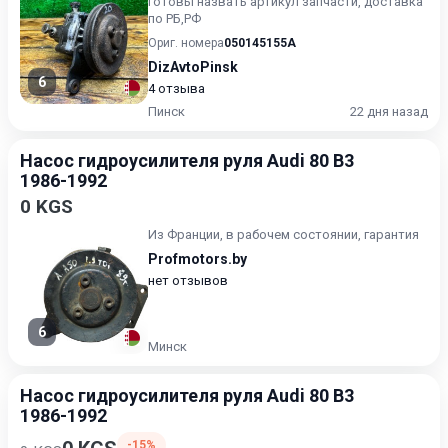
готовы назвать артикул запчасти, доставка
по РБ,РФ
Ориг. номера
050145155A
DizAvtoPinsk
6
4 отзыва
Пинск
22 дня назад
Насос гидроусилителя руля Audi 80 B3
1986-1992
0 KGS
Из Франции, в рабочем состоянии, гарантия
Profmotors.by
нет отзывов
6
Минск
Насос гидроусилителя руля Audi 80 B3
1986-1992
-15%