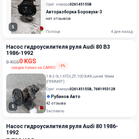
Ориг. номера
026145155B
Авторазборка Боровуха-3
нет отзывов
5
Полоцк
4 дня назад
Насос гидроусилителя руля Audi 80 B3
1986-1992
0 KGS
0 KGS
-3%
скидка только на CARRO
1.8-2.0i,1.6TDI,ZF,100 BAR,шкив 96мм
(ПРИМЯТ)
Ориг. номера
026145155B
,
7681955128
Рубанов Авто
42 отзыва
5
Заславль
Насос гидроусилителя руля Audi 80 1986-
1992