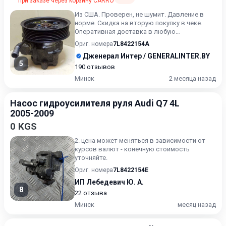
при заказе через корзину CARRO
Из США. Проверен, не шумит. Давление в
норме. Скидка на вторую покупку в чеке.
Оперативная доставка в любую
точку.Быстрая доставка в любую т...
Ориг. номера
7L8422154A
Дженерал Интер / GENERALINTER.BY
5
190 отзывов
Минск
2 месяца назад
Насос гидроусилителя руля Audi Q7 4L
2005-2009
0 KGS
2. цена может меняться в зависимости от
курсов валют - конечную стоимость
уточняйте.
Ориг. номера
7L8422154E
ИП Лебедевич Ю. А.
8
22 отзыва
Минск
месяц назад