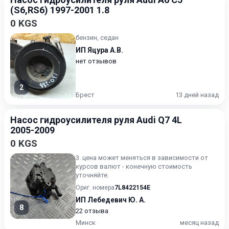
(S6,RS6) 1997-2001 1.8
0 KGS
бензин, седан
ИП Яцура А.В.
нет отзывов
2
Брест
13 дней назад
Насос гидроусилителя руля Audi Q7 4L
2005-2009
0 KGS
3. цена может меняться в зависимости от
курсов валют - конечную стоимость
уточняйте.
Ориг. номера
7L8422154E
ИП Лебедевич Ю. А.
8
22 отзыва
Минск
месяц назад