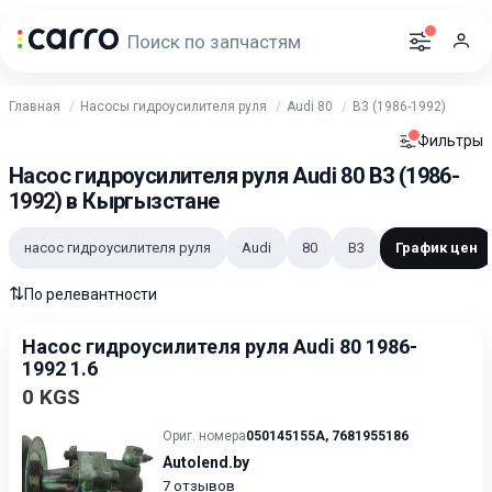
Главная
Насосы гидроусилителя руля
Audi 80
B3 (1986-1992)
Фильтры
Насос гидроусилителя руля Audi 80 B3 (1986-
1992) в Кыргызстане
насос гидроусилителя руля
Audi
80
B3
График цен
⇅
По релевантности
Насос гидроусилителя руля Audi 80 1986-
1992 1.6
0 KGS
Ориг. номера
050145155A
,
7681955186
Autolend.by
7 отзывов