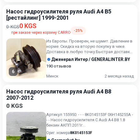
Насос гидроусилителя руля Audi A4 B5
[рестайлинг] 1999-2001
0 KGS
0 KGS
-25%
при заказе через корзину CARRO
Из Европы. Проверен, не шумит. Давление в
норме. Скидка на вторую покупку в чеке.
Доставка в любую точку.Быстрая доставка
в любую точку. Воз...
Дженерал Интер / GENERALINTER.BY
190 отзывов
6
Минск
2 месяца назад
Насос гидроусилителя руля Audi A4 B8
2007-2012
0 KGS
Артикул 155950. - - - 8K0145153F 06H145255A -
- - Насос гидроусилителя С Audi A4 B8 1.8
бензин АКПП 2011г. .
Ориг. номера
8K0145153F