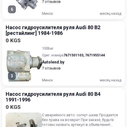
7 отзывов
6
Минск
месяц назад
Насос гидроусилителя руля Audi 80 B2
[рестайлинг] 1984-1986
0 KGS
100bar
Ориг. номера
7671501103
,
7671955144
Autolend.by
7 отзывов
3
Минск
месяц назад
Насос гидроусилителя руля Audi 80 B4
1991-1996
0 KGS
С аварийного авто. согнут шкив Продается
без права на возврат При заказе, будьте
готовы назвать артикул в объявления!