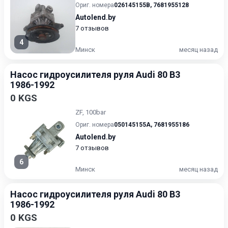
Ориг. номера
026145155B
,
7681955128
Autolend.by
7 отзывов
4
Минск
месяц назад
Насос гидроусилителя руля Audi 80 B3
1986-1992
0 KGS
ZF, 100bar
Ориг. номера
050145155A
,
7681955186
Autolend.by
7 отзывов
6
Минск
месяц назад
Насос гидроусилителя руля Audi 80 B3
1986-1992
0 KGS