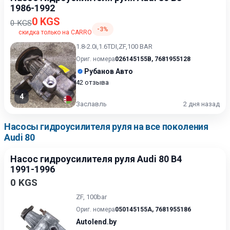
1986-1992
0 KGS
0 KGS
-3%
скидка только на CARRO
1.8-2.0i,1.6TDI,ZF,100 BAR
Ориг. номера
026145155B
,
7681955128
Рубанов Авто
42 отзыва
4
Заславль
2 дня назад
Насосы гидроусилителя руля на все поколения
Audi 80
Насос гидроусилителя руля Audi 80 B4
1991-1996
0 KGS
ZF, 100bar
Ориг. номера
050145155A
,
7681955186
Autolend.by