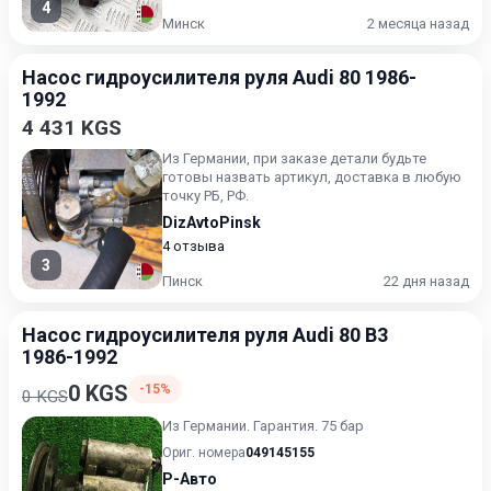
4
Минск
2 месяца назад
Насос гидроусилителя руля Audi 80 1986-
1992
4 431 KGS
Из Германии, при заказе детали будьте
готовы назвать артикул, доставка в любую
точку РБ, РФ.
DizAvtoPinsk
4 отзыва
3
Пинск
22 дня назад
Насос гидроусилителя руля Audi 80 B3
1986-1992
0 KGS
-15%
0 KGS
Из Германии. Гарантия. 75 бар
Ориг. номера
049145155
Р-Авто