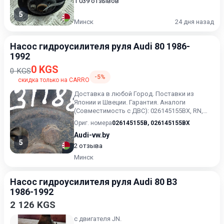
1 039 отзывов
5
Минск
24 дня назад
Насос гидроусилителя руля Audi 80 1986-
1992
0 KGS
0 KGS
-5%
скидка только на CARRO
Доставка в любой Город. Поставки из
Японии и Швеции. Гарантия. Аналоги
(Совместимость с ДВС): 026145155BX, RN,
RNA, PP, NE, SF, JV, DZ, SD,...
Ориг. номера
026145155B
,
026145155BX
Audi-vw.by
5
2 отзыва
Минск
Насос гидроусилителя руля Audi 80 B3
1986-1992
2 126 KGS
с двигателя JN.