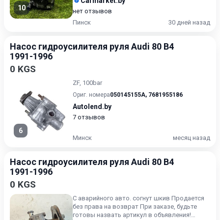
Carmarket.by
10
нет отзывов
Пинск
30 дней назад
Насос гидроусилителя руля Audi 80 B4
1991-1996
0 KGS
ZF, 100bar
Ориг. номера
050145155A
,
7681955186
Autolend.by
7 отзывов
6
Минск
месяц назад
Насос гидроусилителя руля Audi 80 B4
1991-1996
0 KGS
С аварийного авто. согнут шкив Продается
без права на возврат При заказе, будьте
готовы назвать артикул в объявления!