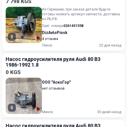
7 798 KGS
Из Германии, при заказе детали будьте
готовы назвать артикул запчасти, доставка
по РБ,РФ
Ориг. номера
026145155B
DizAvtoPinsk
5
4 отзыва
Пинск
22 дня назад
Насос гидроусилителя руля Audi 80 B3
1986-1992 1.8
0 KGS
ООО "АскоГор"
нет отзывов
5
Минск
30 дней назад
Насос гидроусилителя руля Audi 80 B3