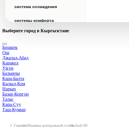
система охлаждения
системы комфорта
Выберите город в Кыргызстане
стекла
Бишкек
стеклоочистители
Ош
Джалал-Абад
топливная система
Каракол
Узген
Балыкчы
тормозная система
Кара-Балта
Кызыл-Кия
Нарын
трансмиссия
Базар-Коргон
Талас
электрика
Кара-Суу
Таш-Кумыр
Главная
Обшивка центральной стойки
Audi 80