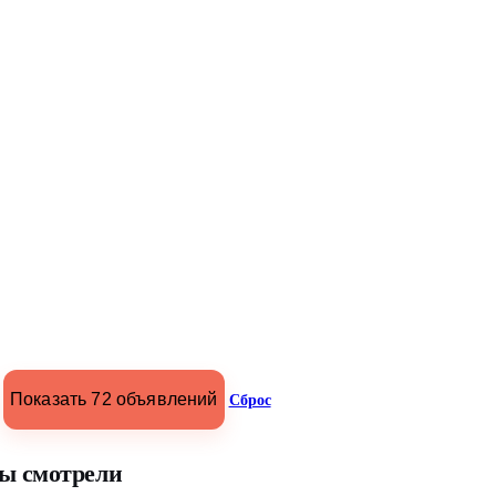
Показать 72 объявлений
Сброс
ы смотрели