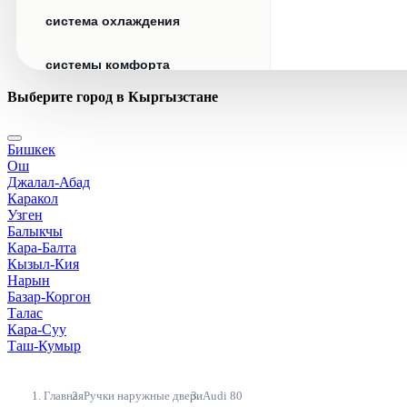
система охлаждения
системы комфорта
Выберите город в Кыргызстане
стекла
Бишкек
стеклоочистители
Ош
Джалал-Абад
топливная система
Каракол
Узген
Балыкчы
тормозная система
Кара-Балта
Кызыл-Кия
Нарын
трансмиссия
Базар-Коргон
Талас
электрика
Кара-Суу
Таш-Кумыр
Главная
Ручки наружные двери
Audi 80