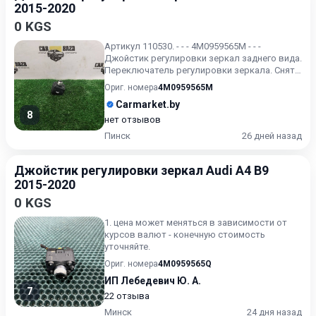
2015-2020
0 KGS
Артикул 110530. - - - 4M0959565M - - -
Джойстик регулировки зеркал заднего вида.
Переключатель регулировки зеркала. Снят с
Audi A4 B9 2017г...
Ориг. номера
4M0959565M
Carmarket.by
8
нет отзывов
Пинск
26 дней назад
Джойстик регулировки зеркал Audi A4 B9
2015-2020
0 KGS
1. цена может меняться в зависимости от
курсов валют - конечную стоимость
уточняйте.
Ориг. номера
4M0959565Q
ИП Лебедевич Ю. А.
7
22 отзыва
Минск
24 дня назад