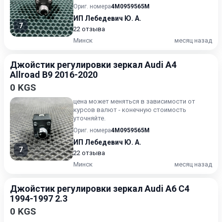
Ориг. номера
4M0959565M
ИП Лебедевич Ю. А.
7
22 отзыва
Минск
месяц назад
Джойстик регулировки зеркал Audi A4
Allroad B9 2016-2020
0 KGS
цена может меняться в зависимости от
курсов валют - конечную стоимость
уточняйте.
Ориг. номера
4M0959565M
ИП Лебедевич Ю. А.
7
22 отзыва
Минск
месяц назад
Джойстик регулировки зеркал Audi A6 C4
1994-1997 2.3
0 KGS