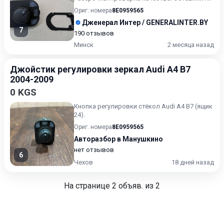
сообщения ( или выбранный артикул) в...
Ориг. номера
8E0959565
Дженерал Интер / GENERALINTER.BY
7
190 отзывов
Минск
2 месяца назад
Джойстик регулировки зеркал Audi A4 B7
2004-2009
0 KGS
Кнопка регулировки стёкол Audi А4 B7 (ящик
24).
Ориг. номера
8E0959565
Авторазбор в Манушкино
нет отзывов
6
Чехов
18 дней назад
На странице
2
объяв. из 2