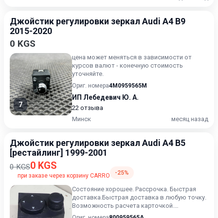
Джойстик регулировки зеркал Audi A4 B9
2015-2020
0 KGS
цена может меняться в зависимости от
курсов валют - конечную стоимость
уточняйте.
Ориг. номера
4M0959565M
ИП Лебедевич Ю. А.
7
22 отзыва
Минск
месяц назад
Джойстик регулировки зеркал Audi A4 B5
[рестайлинг] 1999-2001
0 KGS
0 KGS
-25%
при заказе через корзину CARRO
Состояние хорошее. Рассрочка. Быстрая
доставка.Быстрая доставка в любую точку.
Возможность расчета карточкой.
Рассрочка. Проверка качества....
Ориг. номера
800959565A