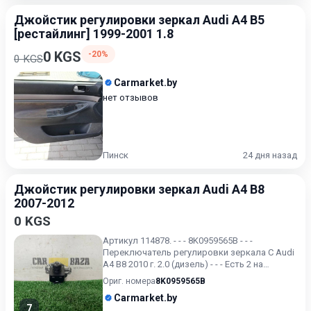
Джойстик регулировки зеркал Audi A4 B5
[рестайлинг] 1999-2001 1.8
0 KGS
-20%
0 KGS
Carmarket.by
нет отзывов
Пинск
24 дня назад
Джойстик регулировки зеркал Audi A4 B8
2007-2012
0 KGS
Артикул 114878. - - - 8K0959565B - - -
Переключатель регулировки зеркала С Audi
A4 B8 2010 г. 2.0 (дизель) - - - Есть 2 на
выбор..
Ориг. номера
8K0959565B
Carmarket.by
7