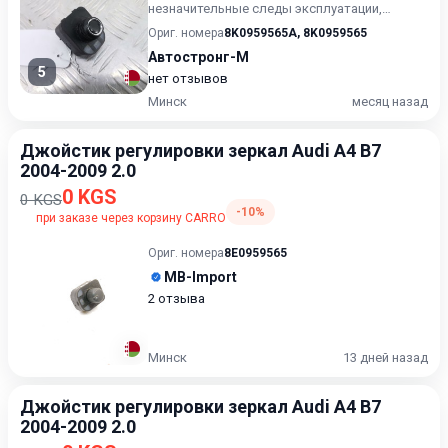
незначительные следы эксплуатации,
царапины на лакокрасочном покрыт...
Ориг. номера
8K0959565A
,
8K0959565
Автостронг-М
5
нет отзывов
Минск
месяц назад
Джойстик регулировки зеркал Audi A4 B7
2004-2009 2.0
0 KGS
0 KGS
-10%
при заказе через корзину CARRO
Ориг. номера
8E0959565
MB-Import
2 отзыва
Минск
13 дней назад
Джойстик регулировки зеркал Audi A4 B7
2004-2009 2.0