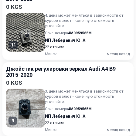
0 KGS
4. цена может меняться в зависимости от
курсов валют - конечную стоимость
уточняйте.
Ориг. номера
4M0959565M
ИП Лебедевич Ю. А.
11
22 отзыва
Минск
месяц назад
Джойстик регулировки зеркал Audi A4 B9
2015-2020
0 KGS
3. цена может меняться в зависимости от
курсов валют - конечную стоимость
уточняйте.
Ориг. номера
4M0959565M
ИП Лебедевич Ю. А.
9
22 отзыва
Минск
месяц назад