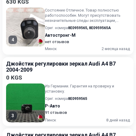
630 KGS
Состояние Отличное. Товар полностью
работоспособен. Могут присутствовать
незначительные следы эксплуатации,
царапины на лакокрасочном покрыт...
Ориг. номера
8E0959565
,
8E0959565A
Автостронг-М
4
нет отзывов
Минск
2 месяца назад
Джойстик регулировки зеркал Audi A4 B7
2004-2009
0 KGS
Из Германии. Гарантия на проверку и
установку.
Ориг. номера
8E0959565
Р-Авто
91 отзывов
3
Пинск
8 дней назад
Джойстик регулировки зеркал Audi A4 B7