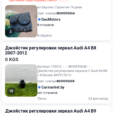
при заказе через корзину CARRO
из Европы. Гарантия 14 дней.
Ориг. номера
8D0959565A
DasMotors
8 отзывов
3
Бобруйск
Джойстик регулировки зеркал Audi A4 B8
2007-2012
0 KGS
Артикул 155512. - - - 8K09595658 - - -
Джойстик регулировки зеркала С Audi A4 B8
1.8 бензин АКПП 2011г. .
Ориг. номера
8K09595658
Carmarket.by
10
нет отзывов
Пинск
24 дня назад
Джойстик регулировки зеркал Audi A4 B9