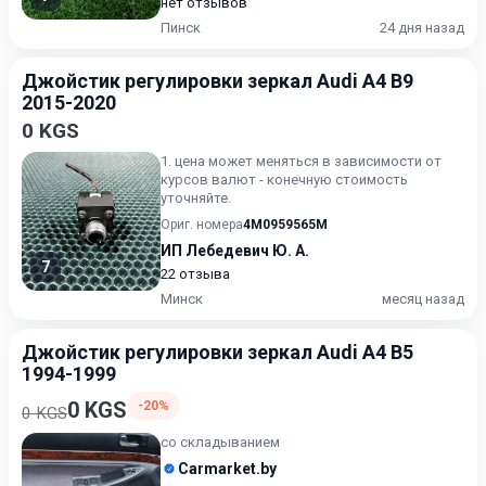
нет отзывов
Пинск
24 дня назад
Джойстик регулировки зеркал Audi A4 B9
2015-2020
0 KGS
1. цена может меняться в зависимости от
курсов валют - конечную стоимость
уточняйте.
Ориг. номера
4M0959565M
ИП Лебедевич Ю. А.
7
22 отзыва
Минск
месяц назад
Джойстик регулировки зеркал Audi A4 B5
1994-1999
0 KGS
-20%
0 KGS
со складыванием
Carmarket.by