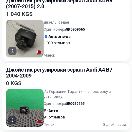
Джойстик регулировки зеркал Audi A4 B8
(2007-2015) 2.0
1 040 KGS
дизель, седан
Ориг. номера
8K0959565
Autopriwos
1 039 отзывов
2
Минск
Джойстик регулировки зеркал Audi A4 B7
2004-2009
0 KGS
Из Германии. Гарантия на проверку и
установку.
Ориг. номера
8E0959565
Р-Авто
91 отзывов
3
Пинск
8 дней назад