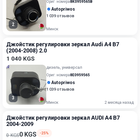
Ориг. номера
8K0959565B
Autopriwos
1 039 отзывов
2
Минск
Джойстик регулировки зеркал Audi A4 B7
(2004-2008) 2.0
1 040 KGS
дизель, универсал
Ориг. номера
8E0959565
Autopriwos
1 039 отзывов
3
Минск
2 месяца назад
Джойстик регулировки зеркал AUDI A4 B7
2004-2009
0 KGS
-25%
0 KGS