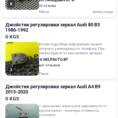
ИП Лебедевич Ю. А.
8
22 отзыва
Минск
месяц назад
Джойстик регулировки зеркал Audi 80 B3
1986-1992
0 KGS
Более подробную информацию можно
получить у менеджера по телефону. При
заказе будьте готовы назвать артикул
объявления
HELPAUTO.BY
нет отзывов
3
Пинск
Джойстик регулировки зеркал Audi A4 B9
2015-2020
0 KGS
1. цена может меняться в зависимости от
курсов валют - конечную стоимость
уточняйте.