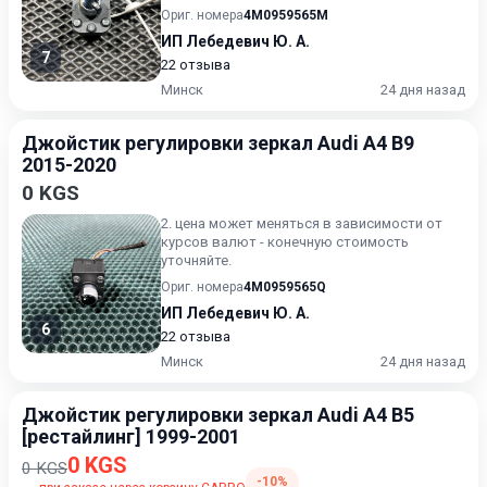
Ориг. номера
4M0959565M
ИП Лебедевич Ю. А.
7
22 отзыва
Минск
24 дня назад
Джойстик регулировки зеркал Audi A4 B9
2015-2020
0 KGS
2. цена может меняться в зависимости от
курсов валют - конечную стоимость
уточняйте.
Ориг. номера
4M0959565Q
ИП Лебедевич Ю. А.
6
22 отзыва
Минск
24 дня назад
Джойстик регулировки зеркал Audi A4 B5
[рестайлинг] 1999-2001
0 KGS
0 KGS
-10%