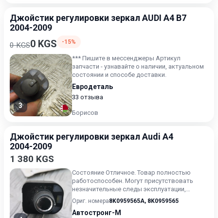
Джойстик регулировки зеркал AUDI A4 B7
2004-2009
0 KGS
-15%
0 KGS
*** Пишите в мессенджеры Артикул
запчасти - узнавайте о наличии, актуальном
состоянии и способе доставки.
Евродеталь
33 отзыва
3
Борисов
Джойстик регулировки зеркал Audi A4
2004-2009
1 380 KGS
Состояние Отличное. Товар полностью
работоспособен. Могут присутствовать
незначительные следы эксплуатации,
царапины на лакокрасочном покрыт...
Ориг. номера
8K0959565A
,
8K0959565
Автостронг-М