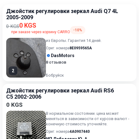
Джойстик регулировки зеркал Audi Q7 4L
2005-2009
0 KGS
0 KGS
-10%
при заказе через корзину CARRO
из Европы. Гарантия 14 дней.
Ориг. номера
8E0959565A
DasMotors
8 отзывов
2
Бобруйск
Джойстик регулировки зеркал Audi RS6
C5 2002-2006
0 KGS
В нормальном состоянии. цена может
меняться в зависимости от курсов валют -
конечную стоимость уточняйте.
Ориг. номера
4A0907440