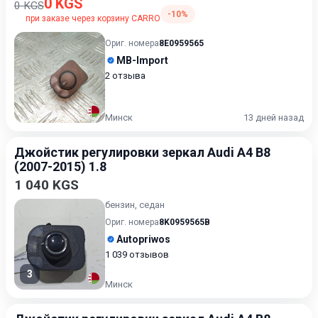
0 KGS
0 KGS
-10%
при заказе через корзину CARRO
Ориг. номера
8E0959565
MB-Import
2 отзыва
Минск
13 дней назад
Джойстик регулировки зеркал Audi A4 B8
(2007-2015) 1.8
1 040 KGS
бензин, седан
Ориг. номера
8K0959565B
Autopriwos
1 039 отзывов
3
Минск