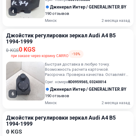
Дженерал Интер / GENERALINTER.BY
4
190 отзывов
Минск
2 месяца назад
Джойстик регулировки зеркал Audi A4 B5
1994-1999
0 KGS
0 KGS
-10%
при заказе через корзину CARRO
Быстрая доставка в любую точку.
Возможность расчета карточкой.
Рассрочка. Проверка качества. Оставляйте
сообщения ( или выбранный артикул) в...
Ориг. номера
8D0959565
,
03240014
Дженерал Интер / GENERALINTER.BY
6
190 отзывов
Минск
2 месяца назад
Джойстик регулировки зеркал Audi A4 B5
1994-1999
0 KGS