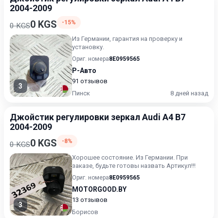
2004-2009
0 KGS
-15%
0 KGS
Из Германии, гарантия на проверку и
установку.
Ориг. номера
8E0959565
Р-Авто
91 отзывов
3
Пинск
8 дней назад
Джойстик регулировки зеркал Audi A4 B7
2004-2009
0 KGS
-8%
0 KGS
Хорошее состояние. Из Германии. При
заказе, будьте готовы назвать Артикул!!!
Ориг. номера
8E0959565
MOTORGOOD.BY
13 отзывов
3
Борисов