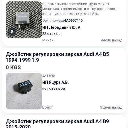
В нормальном состоянии. цена может
меняться в зависимости от курсов валют -
конечную стоимость уточняйте.
Ориг. номера
4A0907440
ИП Лебедевич Ю. А.
8
22 отзыва
Минск
месяц назад
Джойстик регулировки зеркал Audi A4 B5
1994-1999 1.9
0 KGS
дизель
ИП Яцура А.В.
нет отзывов
Брест
9 дней назад
Джойстик регулировки зеркал Audi A4 B9
2015-2020