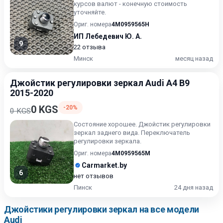
курсов валют - конечную стоимость
уточняйте.
Ориг. номера
4M0959565H
ИП Лебедевич Ю. А.
9
22 отзыва
Минск
месяц назад
Джойстик регулировки зеркал Audi A4 B9
2015-2020
0 KGS
-20%
0 KGS
Состояние хорошее. Джойстик регулировки
зеркал заднего вида. Переключатель
регулировки зеркала.
Ориг. номера
4M0959565M
Carmarket.by
6
нет отзывов
Пинск
24 дня назад
Джойстики регулировки зеркал на все модели
Audi