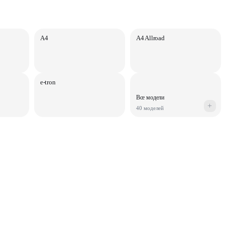
A4
A4 Allroad
e-tron
Все модели
+
40 моделей