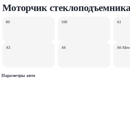
Моторчик стеклоподъемника
80
100
A1
A5
A6
A6 Allro
Параметры авто