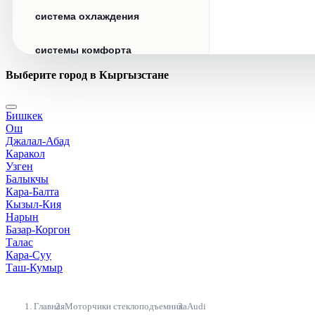
система охлаждения
системы комфорта
Выберите город в Кыргызстане
стекла
Бишкек
стеклоочистители
Ош
Джалал-Абад
топливная система
Каракол
Узген
Балыкчы
тормозная система
Кара-Балта
Кызыл-Кия
Нарын
трансмиссия
Базар-Коргон
Талас
электрика
Кара-Суу
Таш-Кумыр
Главная
Моторчики стеклоподъемника
Audi