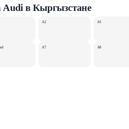
 Audi в Кыргызстане
A2
A3
ad
A7
A8