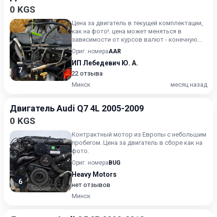
0 KGS
Цена за двигатель в текущей комплектации,
как на фото!. цена может меняться в
зависимости от курсов валют - конечную
стоимость уточняйте.
Ориг. номера
AAR
ИП Лебедевич Ю. А.
7
22 отзыва
Минск
месяц назад
Двигатель Audi Q7 4L 2005-2009
0 KGS
Контрактный мотор из Европы с небольшим
пробегом. Цена за двигатель в сборе как на
фото.
Ориг. номера
BUG
Heavy Motors
6
нет отзывов
Минск