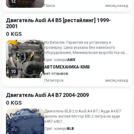
12
Пинск
месяц назад
Двигатель Audi A4 B5 [рестайлинг] 1999-
2001
0 KGS
Из Бельгии. Гарантия на установку и
проверку. Цена указана без навесного
оборудования, Минимальная выроботка на
распредвале на пару кулачков...
Ориг. номера
AWX
АВТОМЕХАНИКА-КМВ
10
нет отзывов
Пятигорск
месяц назад
Двигатель Audi A4 B7 2004-2009
0 KGS
Двигатель BLB 2.0 Audi A4 B7 / Ауди А4 Б7
дизель англия Мотор blb 2 литра на ауди
а4б7 a4b7.
Ориг. номера
BLB