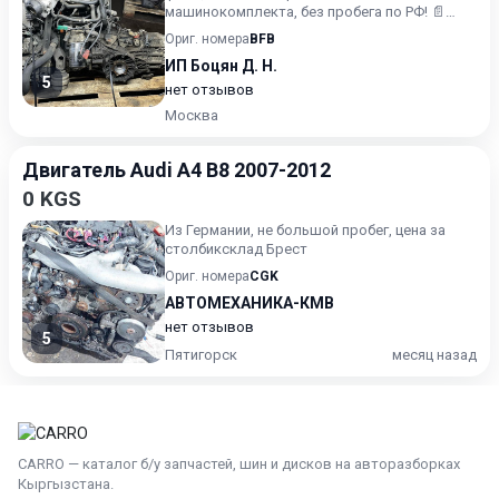
машинокомплекта, без пробега по РФ! 📄
Предоставляем полный пакет документов!...
Ориг. номера
BFB
ИП Боцян Д. Н.
5
нет отзывов
Москва
Двигатель Audi A4 B8 2007-2012
0 KGS
Из Германии, не большой пробег, цена за
столбиксклад Брест
Ориг. номера
CGK
АВТОМЕХАНИКА-КМВ
нет отзывов
5
Пятигорск
месяц назад
CARRO — каталог б/у запчастей, шин и дисков на авторазборках
Кыргызстана.