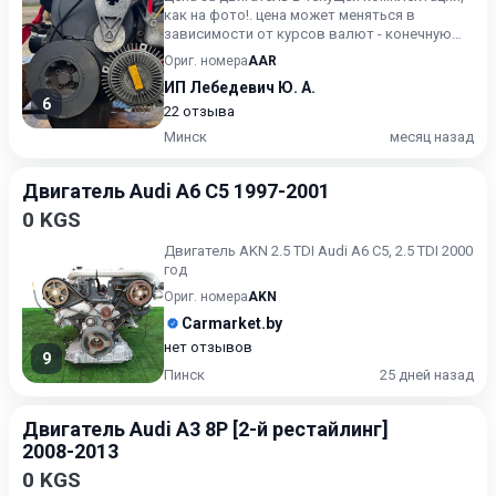
как на фото!. цена может меняться в
зависимости от курсов валют - конечную
стоимость уточняйте.
Ориг. номера
AAR
ИП Лебедевич Ю. А.
6
22 отзыва
Минск
месяц назад
Двигатель Audi A6 C5 1997-2001
0 KGS
Двигатель AKN 2.5 TDI Audi A6 C5, 2.5 TDI 2000
год
Ориг. номера
AKN
Carmarket.by
нет отзывов
9
Пинск
25 дней назад
Двигатель Audi A3 8P [2-й рестайлинг]
2008-2013
0 KGS