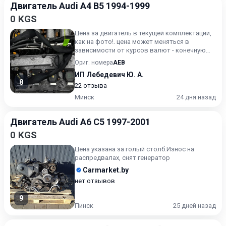
Двигатель Audi A4 B5 1994-1999
0 KGS
Цена за двигатель в текущей комплектации,
как на фото!. цена может меняться в
зависимости от курсов валют - конечную
стоимость уточняйте.
Ориг. номера
AEB
ИП Лебедевич Ю. А.
8
22 отзыва
Минск
24 дня назад
Двигатель Audi A6 C5 1997-2001
0 KGS
Цена указана за голый столб.Износ на
распредвалах, снят генератор
Carmarket.by
нет отзывов
9
Пинск
25 дней назад