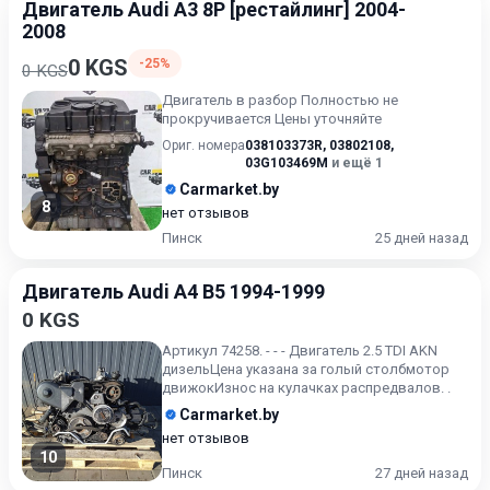
Двигатель Audi A3 8P [рестайлинг] 2004-
2008
0 KGS
-25%
0 KGS
Двигатель в разбор Полностью не
прокручивается Цены уточняйте
Ориг. номера
038103373R
,
03802108
,
03G103469M
и ещё 1
Carmarket.by
8
нет отзывов
Пинск
25 дней назад
Двигатель Audi A4 B5 1994-1999
0 KGS
Артикул 74258. - - - Двигатель 2.5 TDI AKN
дизельЦена указана за голый столбмотор
движокИзнос на кулачках распредвалов. .
Carmarket.by
нет отзывов
10
Пинск
27 дней назад