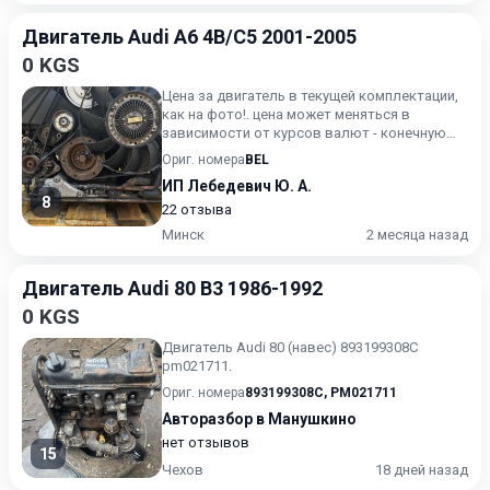
Двигатель Audi A6 4B/C5 2001-2005
0 KGS
Цена за двигатель в текущей комплектации,
как на фото!. цена может меняться в
зависимости от курсов валют - конечную
стоимость уточняйте.
Ориг. номера
BEL
ИП Лебедевич Ю. А.
8
22 отзыва
Минск
2 месяца назад
Двигатель Audi 80 B3 1986-1992
0 KGS
Двигатель Audi 80 (навес) 893199308C
pm021711.
Ориг. номера
893199308C
,
PM021711
Авторазбор в Манушкино
нет отзывов
15
Чехов
18 дней назад