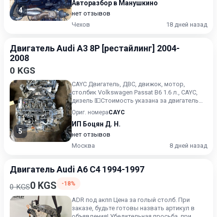
Авторазбор в Манушкино
4
нет отзывов
Чехов
18 дней назад
Двигатель Audi A3 8P [рестайлинг] 2004-
2008
0 KGS
CAYC Двигатель, ДВС, движок, мотор,
столбик Volkswagen Passat B6 1.6 л., CAYC,
дизель 💵Стоимость указана за двигатель
без навесного оборуд...
Ориг. номера
CAYC
ИП Боцян Д. Н.
5
нет отзывов
Москва
8 дней назад
Двигатель Audi A6 C4 1994-1997
0 KGS
-18%
0 KGS
ADR под акпп Цена за голый столб. При
заказе, будьте готовы назвать артикул в
объявления! Убедительная просьба, при