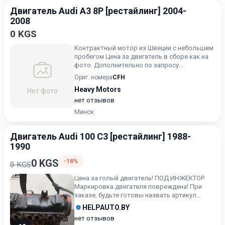
Двигатель Audi A3 8P [рестайлинг] 2004-
2008
0 KGS
Контрактный мотор из Швеции с небольшим
пробегом Цена за двигатель в сборе как на
фото. Дополнительно по запросу
предоставлю любое фото и ви...
Ориг. номера
CFH
Heavy Motors
Нет фото
нет отзывов
Минск
Двигатель Audi 100 С3 [рестайлинг] 1988-
1990
0 KGS
-18%
0 KGS
Цена за голый двигатель! ПОД ИНЖЕКТОР
Маркировка двигателя повреждена! При
заказе, будьте готовы назвать артикул
объявления! Убедительна...
HELPAUTO.BY
нет отзывов