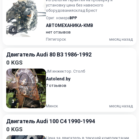
установку цена без навесного
оборудованиясклад Брест
Ориг. номера
BPP
АВТОМЕХАНИКА-КМВ
6
нет отзывов
Пятигорск
месяц назад
Двигатель Audi 80 B3 1986-1992
0 KGS
JM инжектор. Столб
Autolend.by
7 отзывов
3
Минск
месяц назад
Двигатель Audi 100 C4 1990-1994
0 KGS
Цена за двигатель в текущей комплектации,