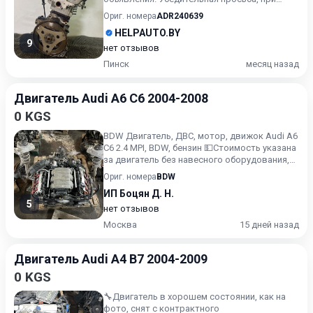
приобретении б/у автоз...
Ориг. номера
ADR240639
HELPAUTO.BY
9
нет отзывов
Пинск
месяц назад
Двигатель Audi A6 C6 2004-2008
0 KGS
BDW Двигатель, ДВС, мотор, движок Audi A6
C6 2.4 MPI, BDW, бензин 💵Стоимость указана
за двигатель без навесного оборудования,
голый столб...
Ориг. номера
BDW
ИП Боцян Д. Н.
5
нет отзывов
Москва
15 дней назад
Двигатель Audi A4 B7 2004-2009
0 KGS
🔧Двигатель в хорошем состоянии, как на
фото, снят с контрактного