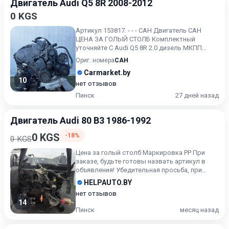
Двигатель Audi Q5 8R 2008-2012
0 KGS
Артикул 153817. - - - CAH Двигатель CAH
ЦЕНА ЗА ГОЛЫЙ СТОЛБ Комплектный
уточняйте С Audi Q5 8R 2.0 дизель МКПП
2010г.
Ориг. номера
CAH
Carmarket.by
10
нет отзывов
Пинск
27 дней назад
Двигатель Audi 80 B3 1986-1992
0 KGS
-18%
0 KGS
Цена за голый столб Маркировка PP При
заказе, будьте готовы назвать артикул в
объявления! Убедительная просьба, при
приобретении б/у авто...
HELPAUTO.BY
нет отзывов
14
Пинск
месяц назад