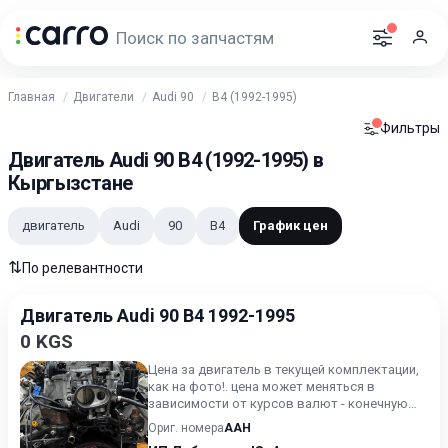
Главная
Двигатели
Audi 90
B4 (1992-1995)
Фильтры
Двигатель Audi 90 B4 (1992-1995) в
Кыргызстане
двигатель
Audi
90
B4
График цен
⇅
По релевантности
Двигатель Audi 90 B4 1992-1995
0 KGS
Цена за двигатель в текущей комплектации,
как на фото!. цена может меняться в
зависимости от курсов валют - конечную
стоимость уточняйте.
Ориг. номера
AAH