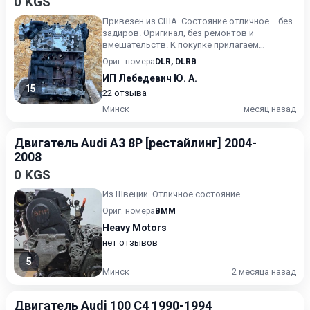
0 KGS
Привезен из США. Состояние отличное— без
задиров. Оригинал, без ремонтов и
вмешательств. К покупке прилагаем
детальное видео эндоскопа. Удоб...
Ориг. номера
DLR
,
DLRB
ИП Лебедевич Ю. А.
15
22 отзыва
Минск
месяц назад
Двигатель Audi A3 8P [рестайлинг] 2004-
2008
0 KGS
Из Швеции. Отличное состояние.
Ориг. номера
BMM
Heavy Motors
нет отзывов
5
Минск
2 месяца назад
Двигатель Audi 100 C4 1990-1994