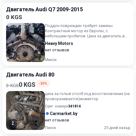
Двигатель Audi Q7 2009-2015
0 KGS
Поддон поврежден требует замены
Контрактный мотор из Европы, с
небольшим пробегом. Цена за двигатель в
сборе как на фото. Дополнительно по з...
Heavy Motors
нет отзывов
7
Минск
Двигатель Audi 80
0 KGS
-30%
0 KGS
цена за голый столб под восстановление (не
проворачивается)инжектор
Ориг. номера
341814
Carmarket.by
нет отзывов
2
Пинск
25 дней назад