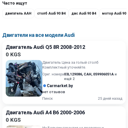
Часто ищут
двигатель AAH
столб Audi 90 B4
двс Audi 90 B4
мотор Audi 90 
Двигатели на все модели Audi
Двигатель Audi Q5 8R 2008-2012
0 KGS
Двигатель Цена за голый столб
Комплектный уточняйте.
Ориг. номера
03L129086
,
CAH
,
059906051A
и
ещё 2
Carmarket.by
6
нет отзывов
Пинск
25 дней назад
Двигатель Audi A4 B6 2000-2006
0 KGS
Из Бельгии гарантия на проверку и