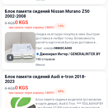
Блок памяти сидений Nissan Murano Z50
2002-2008
0 KGS
0 KGS
-15%
при заказе через корзину CARRO
Скидка на вторую покупку в чеке. Быстрая
доставка в любую точку. Возможность
расчёта карточкой.Быстрая доставка в
любую точку. Возможность р...
Ориг. номера
98800CA000
Дженерал Интер / GENERALINTER.BY
4
190 отзывов
Минск
Блок памяти сидений Audi e-tron 2018-
2023
0 KGS
0 KGS
-65%
при заказе через корзину CARRO
Блок памяти сиденья водителя (установлен
в карте двери), Audi E-Tron. *** TESLASHOP BY
- это более 10 000 запчастей и аксессуаров