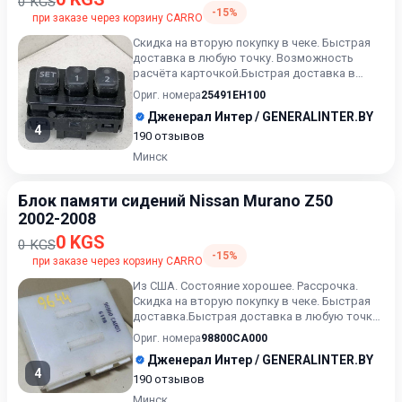
0 KGS
-15%
при заказе через корзину CARRO
Скидка на вторую покупку в чеке. Быстрая
доставка в любую точку. Возможность
расчёта карточкой.Быстрая доставка в
любую точку. Возможность р...
Ориг. номера
25491EH100
Дженерал Интер / GENERALINTER.BY
4
190 отзывов
Минск
Блок памяти сидений Nissan Murano Z50
2002-2008
0 KGS
0 KGS
-15%
при заказе через корзину CARRO
Из США. Состояние хорошее. Рассрочка.
Скидка на вторую покупку в чеке. Быстрая
доставка.Быстрая доставка в любую точку.
Возможность расчета...
Ориг. номера
98800CA000
Дженерал Интер / GENERALINTER.BY
4
190 отзывов
Минск