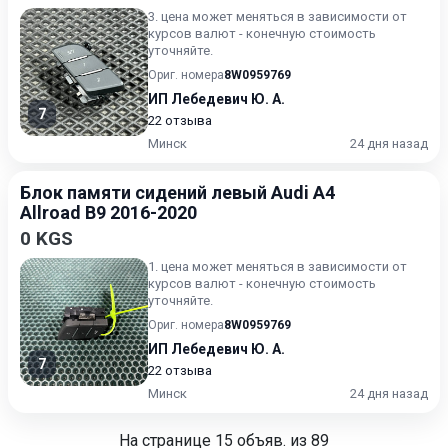
3. цена может меняться в зависимости от
курсов валют - конечную стоимость
уточняйте.
Ориг. номера
8W0959769
ИП Лебедевич Ю. А.
7
22 отзыва
Минск
24 дня назад
Блок памяти сидений левый Audi A4
Allroad B9 2016-2020
0 KGS
1. цена может меняться в зависимости от
курсов валют - конечную стоимость
уточняйте.
Ориг. номера
8W0959769
ИП Лебедевич Ю. А.
7
22 отзыва
Минск
24 дня назад
На странице
15
объяв. из 89