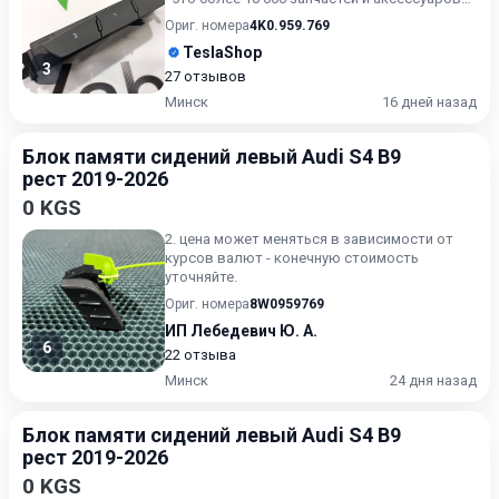
для TESLAM...
Ориг. номера
4K0.959.769
TeslaShop
3
27 отзывов
Минск
16 дней назад
Блок памяти сидений левый Audi S4 B9
рест 2019-2026
0 KGS
2. цена может меняться в зависимости от
курсов валют - конечную стоимость
уточняйте.
Ориг. номера
8W0959769
ИП Лебедевич Ю. А.
6
22 отзыва
Минск
24 дня назад
Блок памяти сидений левый Audi S4 B9
рест 2019-2026
0 KGS