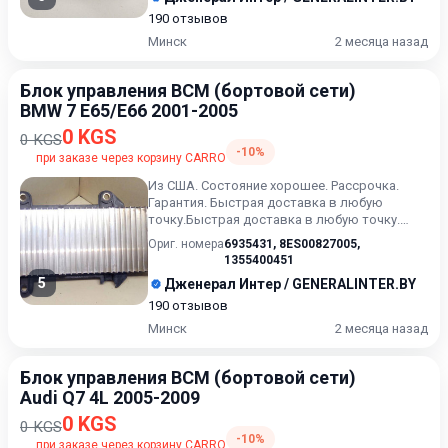
190 отзывов
Минск
2 месяца назад
Блок управления BCM (бортовой сети)
BMW 7 E65/E66 2001-2005
0 KGS
0 KGS
-10%
при заказе через корзину CARRO
Из США. Состояние хорошее. Рассрочка.
Гарантия. Быстрая доставка в любую
точку.Быстрая доставка в любую точку.
Возможность расчета карточкой...
Ориг. номера
6935431
,
8ES00827005
,
1355400451
5
Дженерал Интер / GENERALINTER.BY
190 отзывов
Минск
2 месяца назад
Блок управления BCM (бортовой сети)
Audi Q7 4L 2005-2009
0 KGS
0 KGS
-10%
при заказе через корзину CARRO