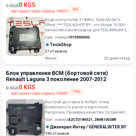
0 KGS
0 KGS
-5%
при заказе через корзину CARRO
Боди контроллер 315MHz, Tesla Model S,
SRest. *** TESLASHOP BY - это более 10 000
запчастей и аксессуаров для TESLAModel 3,
Model X, Model S...
Ориг. номера
101090600G
TeslaShop
3
27 отзывов
Минск
20 дней назад
Блок управления BCM (бортовой сети)
Renault Laguna 3 поколение 2007-2012
0 KGS
0 KGS
-10%
при заказе через корзину CARRO
Быстрая доставка в любую точку.
Возможность расчета карточкой.
Рассрочка. Проверка качества. Оставляйте
сообщения ( или выбранный артикул) в...
Ориг. номера
A2C53186521
,
284B10028R
Дженерал Интер / GENERALINTER.BY
3
190 отзывов