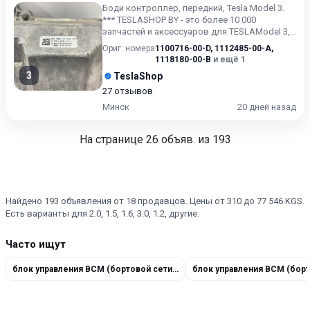
Боди контроллер, передний, Tesla Model 3.
*** TESLASHOP BY - это более 10 000
запчастей и аксессуаров для TESLAModel 3,
Model X, Model S, Mo...
Ориг. номера
1100716-00-D
,
1112485-00-A
,
1118180-00-B
и ещё 1
3
TeslaShop
27 отзывов
Минск
20 дней назад
На странице
26
объяв. из 193
Найдено 193 объявления от 18 продавцов. Цены от 310 до 77 546 KGS.
Есть варианты для 2.0, 1.5, 1.6, 3.0, 1.2, другие.
Часто ищут
блок управления BCM (бортовой сети) 1010906-00-D