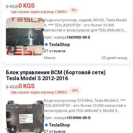
0 KGS
0 KGS
-5%
при заказе через корзину CARRO
Боди-контроллер, задний, REV02, Tesla Model
X. *** TESLASHOP BY - это более 10 000
запчастей и аксессуаров для TESLAModel 3,
Model X, Model...
Ориг. номера
1043900-00-E
TeslaShop
3
27 отзывов
Минск
20 дней назад
Блок управления BCM (бортовой сети)
Tesla Model S 2012-2016
0 KGS
0 KGS
-30%
при заказе через корзину CARRO
Боди контроллер 315 MHz, Tesla Model S. ***
TESLASHOP BY - это более 10 000 запчастей и
аксессуаров для TESLAModel 3, Model X,
Model S, Mode...
Ориг. номера
1010906-00-D
TeslaShop
4
27 отзывов