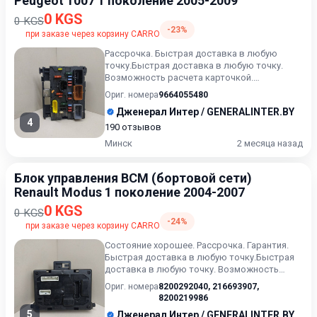
Peugeot 1007 1 поколение 2005-2009
0 KGS
0 KGS
-23%
при заказе через корзину CARRO
Рассрочка. Быстрая доставка в любую
точку.Быстрая доставка в любую точку.
Возможность расчета карточкой.
Рассрочка. Проверка качества. Остав...
Ориг. номера
9664055480
Дженерал Интер / GENERALINTER.BY
4
190 отзывов
Минск
2 месяца назад
Блок управления BCM (бортовой сети)
Renault Modus 1 поколение 2004-2007
0 KGS
0 KGS
-24%
при заказе через корзину CARRO
Состояние хорошее. Рассрочка. Гарантия.
Быстрая доставка в любую точку.Быстрая
доставка в любую точку. Возможность
расчета карточкой. Рассро...
Ориг. номера
8200292040
,
216693907
,
8200219986
5
Дженерал Интер / GENERALINTER.BY