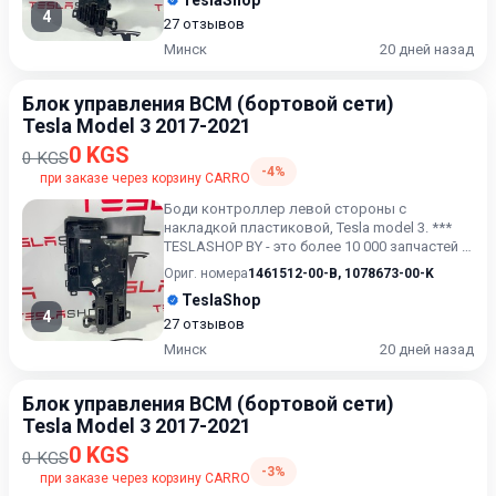
TeslaShop
4
27 отзывов
Минск
20 дней назад
Блок управления BCM (бортовой сети)
Tesla Model 3 2017-2021
0 KGS
0 KGS
-4%
при заказе через корзину CARRO
Боди контроллер левой стороны с
накладкой пластиковой, Tesla model 3. ***
TESLASHOP BY - это более 10 000 запчастей и
аксессуаров для TESLAM...
Ориг. номера
1461512-00-B
,
1078673-00-K
TeslaShop
4
27 отзывов
Минск
20 дней назад
Блок управления BCM (бортовой сети)
Tesla Model 3 2017-2021
0 KGS
0 KGS
-3%
при заказе через корзину CARRO