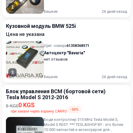
2
Бишкек
26 дней назад
Кузовной модуль BMW 525i
Цена не указана
Ориг. номера
61358368571
Автоцентр "Bavaria"
нет отзывов
3
Бишкек
26 дней назад
Блок управления BCM (бортовой сети)
Tesla Model S 2012-2016
0 KGS
0 KGS
-30%
при заказе через корзину CARRO
Боди контроллер 315 MHz Tesla Model S,
Model S REST. *** TESLASHOP BY - это более
10 000 запчастей и аксессуаров для