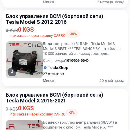
Минск
2 месяца назад
Блок управления BCM (бортовой сети)
Tesla Model S 2012-2016
0 KGS
0 KGS
-30%
при заказе через корзину CARRO
Боди контроллер 315 MHz Tesla Model S,
Model S REST. *** TESLASHOP BY - это более
10 000 запчастей и аксессуаров для
TESLAModel 3, Model X,...
Ориг. номера
1010906-00-D
TeslaShop
4
27 отзывов
Минск
20 дней назад
Блок управления BCM (бортовой сети)
Tesla Model X 2015-2021
0 KGS
0 KGS
-2%
при заказе через корзину CARRO
Боди-контроллер центральный (REV01) в
комплекте с ключом, Tesla Model X. ***