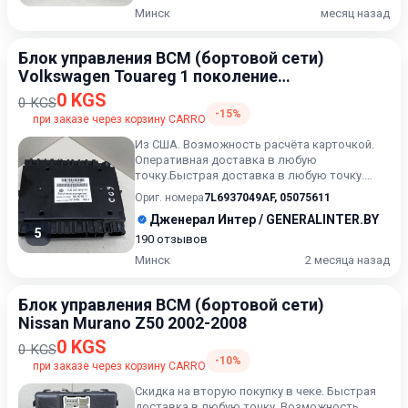
Минск
месяц назад
Блок управления BCM (бортовой сети)
Volkswagen Touareg 1 поколение
[рестайлинг] 2006-2010
0 KGS
0 KGS
-15%
при заказе через корзину CARRO
Из США. Возможность расчёта карточкой.
Оперативная доставка в любую
точку.Быстрая доставка в любую точку.
Возможность расчета карточкой. Рас...
Ориг. номера
7L6937049AF
,
05075611
Дженерал Интер / GENERALINTER.BY
5
190 отзывов
Минск
2 месяца назад
Блок управления BCM (бортовой сети)
Nissan Murano Z50 2002-2008
0 KGS
0 KGS
-10%
при заказе через корзину CARRO
Скидка на вторую покупку в чеке. Быстрая
доставка в любую точку. Возможность