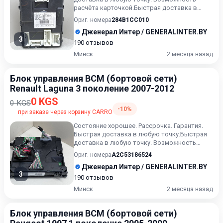
расчёта карточкой.Быстрая доставка в
любую точку. Возможность р...
Ориг. номера
284B1CC010
Дженерал Интер / GENERALINTER.BY
3
190 отзывов
Минск
2 месяца назад
Блок управления BCM (бортовой сети)
Renault Laguna 3 поколение 2007-2012
0 KGS
0 KGS
-10%
при заказе через корзину CARRO
Состояние хорошее. Рассрочка. Гарантия.
Быстрая доставка в любую точку.Быстрая
доставка в любую точку. Возможность
расчета карточкой. Рассро...
Ориг. номера
A2C53186524
Дженерал Интер / GENERALINTER.BY
3
190 отзывов
Минск
2 месяца назад
Блок управления BCM (бортовой сети)