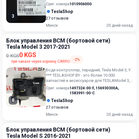
TESLAModel 3, Model X,...
Ориг. номера
101090600G
TeslaShop
3
27 отзывов
Минск
20 дней назад
Блок управления BCM (бортовой сети)
Tesla Model 3 2017-2021
0 KGS
0 KGS
-2%
при заказе через корзину CARRO
Боди контроллер, передний, Tesla Model 3, Y.
*** TESLASHOP BY - это более 10 000
запчастей и аксессуаров для TESLAModel 3,
Model X, Model S,...
Ориг. номера
1497324-00-F
,
156930300A
,
1583991-00-C
8
TeslaShop
27 отзывов
Минск
20 дней назад
Блок управления BCM (бортовой сети)
Tesla Model S 2016-2021