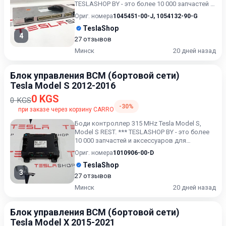
TESLASHOP BY - это более 10 000 запчастей и
аксессуаров для TES...
Ориг. номера
1045451-00-J
,
1054132-90-G
TeslaShop
4
27 отзывов
Минск
20 дней назад
Блок управления BCM (бортовой сети)
Tesla Model S 2012-2016
0 KGS
0 KGS
-30%
при заказе через корзину CARRO
Боди контроллер 315 MHz Tesla Model S,
Model S REST. *** TESLASHOP BY - это более
10 000 запчастей и аксессуаров для
TESLAModel 3, Model X,...
Ориг. номера
1010906-00-D
TeslaShop
3
27 отзывов
Минск
20 дней назад
Блок управления BCM (бортовой сети)
Tesla Model X 2015-2021