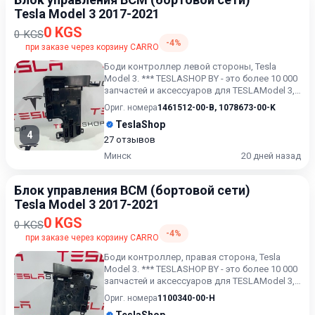
Tesla Model 3 2017-2021
0 KGS
0 KGS
-4%
при заказе через корзину CARRO
Боди контроллер левой стороны, Tesla
Model 3. *** TESLASHOP BY - это более 10 000
запчастей и аксессуаров для TESLAModel 3,
Model X, Model S...
Ориг. номера
1461512-00-B
,
1078673-00-K
TeslaShop
4
27 отзывов
Минск
20 дней назад
Блок управления BCM (бортовой сети)
Tesla Model 3 2017-2021
0 KGS
0 KGS
-4%
при заказе через корзину CARRO
Боди контроллер, правая сторона, Tesla
Model 3. *** TESLASHOP BY - это более 10 000
запчастей и аксессуаров для TESLAModel 3,
Model X, Model...
Ориг. номера
1100340-00-H