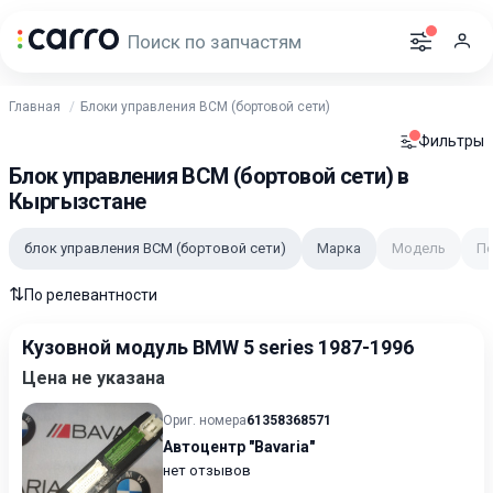
Главная
Блоки управления BCM (бортовой сети)
Фильтры
Блок управления BCM (бортовой сети) в
Кыргызстане
блок управления BCM (бортовой сети)
Марка
Модель
П
⇅
По релевантности
Кузовной модуль BMW 5 series 1987-1996
Цена не указана
Ориг. номера
61358368571
Автоцентр "Bavaria"
нет отзывов