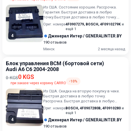
Из США. Состояние хорошее. Рассрочка.
Гарантия. Быстрая доставка в любую
точку.Быстрая доставка в любую точку.
Возможность расчета карточкой...
Ориг. номера
4F0907279
,
BOSCH
,
4F0910279K
и
ещё 1
4
Дженерал Интер / GENERALINTER.BY
190 отзывов
Минск
2 месяца назад
Блок управления BCM (бортовой сети)
Audi A6 C6 2004-2008
0 KGS
0 KGS
-10%
при заказе через корзину CARRO
Из США. Скидка на вторую покупку в чеке.
Быстрая доставка в любую точку.
Рассрочка. Быстрая доставка в любую
точку. Возможность расчета карт...
Ориг. номера
BOSCH
,
4F0907280B
,
4F0910280
и
ещё 1
4
Дженерал Интер / GENERALINTER.BY
190 отзывов