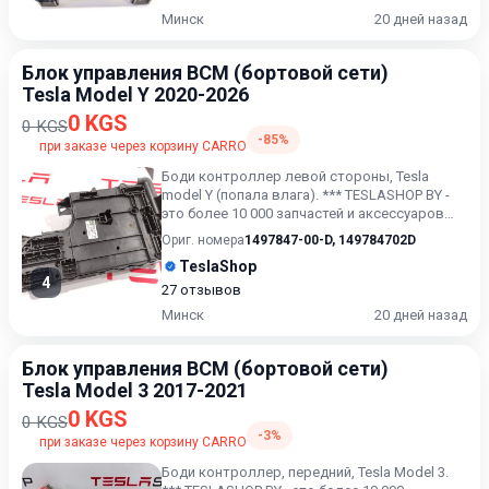
Минск
20 дней назад
Блок управления BCM (бортовой сети)
Tesla Model Y 2020-2026
0 KGS
0 KGS
-85%
при заказе через корзину CARRO
Боди контроллер левой стороны, Tesla
model Y (попала влага). *** TESLASHOP BY -
это более 10 000 запчастей и аксессуаров
для TESLAModel 3, M...
Ориг. номера
1497847-00-D
,
149784702D
TeslaShop
4
27 отзывов
Минск
20 дней назад
Блок управления BCM (бортовой сети)
Tesla Model 3 2017-2021
0 KGS
0 KGS
-3%
при заказе через корзину CARRO
Боди контроллер, передний, Tesla Model 3.