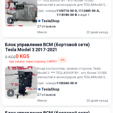
*** TESLASHOP BY - это более 10 000
запчастей и аксессуаров для TESLAModel 3,
Model X, Model S, Mo...
Ориг. номера
1100716-00-D
,
1112485-00-A
,
1118180-00-B
и ещё 1
6
TeslaShop
27 отзывов
Минск
20 дней назад
Блок управления BCM (бортовой сети)
Tesla Model 3 2017-2021
0 KGS
0 KGS
-4%
при заказе через корзину CARRO
Боди контроллер, правая сторона, Tesla
Model 3. *** TESLASHOP BY - это более 10 000
запчастей и аксессуаров для TESLAModel 3,
Model X, Model...
Ориг. номера
1100340-00-H
TeslaShop
4
27 отзывов
Минск
20 дней назад
Блок управления BCM (бортовой сети)