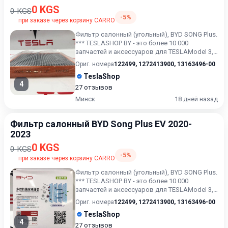
0 KGS
0 KGS
-5%
при заказе через корзину CARRO
Фильтр салонный (угольный), BYD SONG Plus.
*** TESLASHOP BY - это более 10 000
запчастей и аксессуаров для TESLAModel 3,
Model X, Model S, M...
Ориг. номера
122499
,
1272413900
,
13163496-00
TeslaShop
4
27 отзывов
Минск
18 дней назад
Фильтр салонный BYD Song Plus EV 2020-
2023
0 KGS
0 KGS
-5%
при заказе через корзину CARRO
Фильтр салонный (угольный), BYD SONG Plus.
*** TESLASHOP BY - это более 10 000
запчастей и аксессуаров для TESLAModel 3,
Model X, Model S, M...
Ориг. номера
122499
,
1272413900
,
13163496-00
TeslaShop
4
27 отзывов