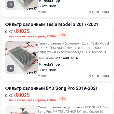
TeslaShop
4
27 отзывов
Минск
9 дней назад
Фильтр салонный Tesla Model 3 2017-2021
0 KGS
0 KGS
-5%
при заказе через корзину CARRO
Фильтр салоный (комплект 2шт), Tesla Model
3, Y. *** TESLASHOP BY - это более 10 000
запчастей и аксессуаров для TESLAModel 3,
Model X, Mode...
Ориг. номера
1107681-00-A
TeslaShop
4
27 отзывов
Минск
9 дней назад
Фильтр салонный BYD Song Pro 2019-2021
0 KGS
0 KGS
-5%
при заказе через корзину CARRO
Фильтр салонный (угольный), BYD SONG Plus,
Song Pro. *** TESLASHOP BY - это более 10