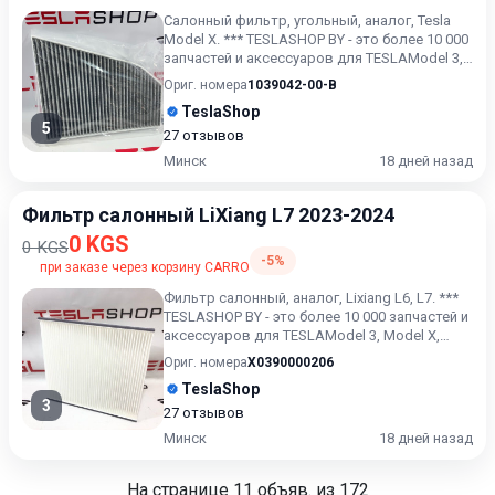
Салонный фильтр, угольный, аналог, Tesla
Model X. *** TESLASHOP BY - это более 10 000
запчастей и аксессуаров для TESLAModel 3,
Model X, Mod...
Ориг. номера
1039042-00-B
TeslaShop
5
27 отзывов
Минск
18 дней назад
Фильтр салонный LiXiang L7 2023-2024
0 KGS
0 KGS
-5%
при заказе через корзину CARRO
Фильтр салонный, аналог, Lixiang L6, L7. ***
TESLASHOP BY - это более 10 000 запчастей и
аксессуаров для TESLAModel 3, Model X,
Model S, Mod...
Ориг. номера
X0390000206
TeslaShop
3
27 отзывов
Минск
18 дней назад
На странице
11
объяв. из 172