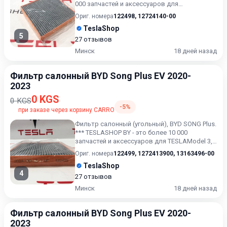
000 запчастей и аксессуаров для
TESLAModel 3, Model X,...
Ориг. номера
122498
,
12724140-00
TeslaShop
5
27 отзывов
Минск
18 дней назад
Фильтр салонный BYD Song Plus EV 2020-
2023
0 KGS
0 KGS
-5%
при заказе через корзину CARRO
Фильтр салонный (угольный), BYD SONG Plus.
*** TESLASHOP BY - это более 10 000
запчастей и аксессуаров для TESLAModel 3,
Model X, Model S, M...
Ориг. номера
122499
,
1272413900
,
13163496-00
TeslaShop
4
27 отзывов
Минск
18 дней назад
Фильтр салонный BYD Song Plus EV 2020-
2023