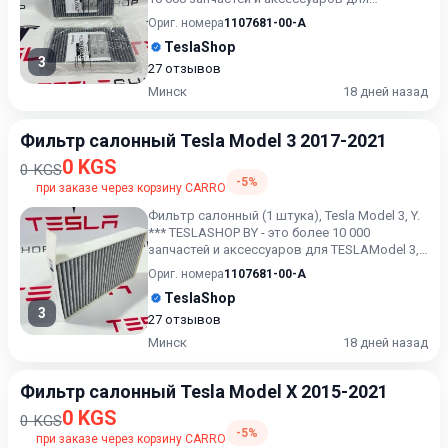
TESLAModel 3, Model...
Ориг. номера
1107681-00-A
TeslaShop
3
27 отзывов
Минск
18 дней назад
Фильтр салонный Tesla Model 3 2017-2021
0 KGS
0 KGS
-5%
при заказе через корзину CARRO
Фильтр салонный (1 штука), Tesla Model 3, Y.
*** TESLASHOP BY - это более 10 000
запчастей и аксессуаров для TESLAModel 3,
Model X, Model S,...
Ориг. номера
1107681-00-A
TeslaShop
3
27 отзывов
Минск
18 дней назад
Фильтр салонный Tesla Model X 2015-2021
0 KGS
0 KGS
-5%
при заказе через корзину CARRO