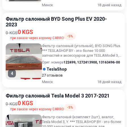
Минск
18 дней назад
Фильтр салонный BYD Song Plus EV 2020-
2023
0 KGS
0 KGS
-5%
при заказе через корзину CARRO
Фильтр салонный (угольный), BYD SONG Plus.
*** TESLASHOP BY - это более 10 000
запчастей и аксессуаров для TESLAModel 3,
Model X, Model S, M...
Ориг. номера
122499
,
1272413900
,
13163496-00
TeslaShop
4
27 отзывов
Минск
18 дней назад
Фильтр салонный Tesla Model 3 2017-2021
0 KGS
0 KGS
-5%
при заказе через корзину CARRO
Фильтр салоный (комплект 2шт), аналог,
Tesla Model 3, Y. *** TESLASHOP BY - это более
10 000 запчастей и аксессуаров для