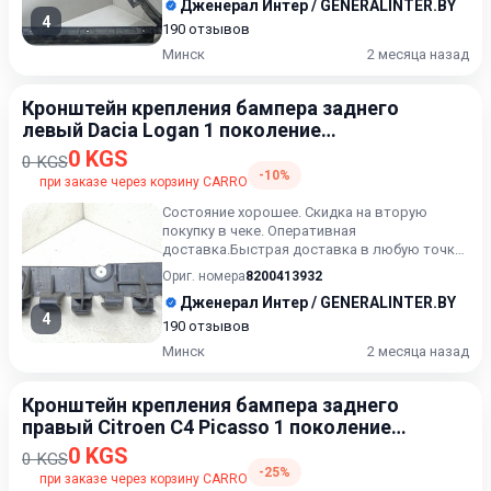
Дженерал Интер / GENERALINTER.BY
4
190 отзывов
Минск
2 месяца назад
Кронштейн крепления бампера заднего
левый Dacia Logan 1 поколение
[рестайлинг] 2007-2012
0 KGS
0 KGS
-10%
при заказе через корзину CARRO
Состояние хорошее. Скидка на вторую
покупку в чеке. Оперативная
доставка.Быстрая доставка в любую точку.
Возможность расчета карточкой. Расс...
Ориг. номера
8200413932
Дженерал Интер / GENERALINTER.BY
4
190 отзывов
Минск
2 месяца назад
Кронштейн крепления бампера заднего
правый Citroen C4 Picasso 1 поколение
2006-2013
0 KGS
0 KGS
-25%
при заказе через корзину CARRO