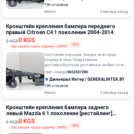
5
190 отзывов
Минск
2 месяца назад
Кронштейн крепления бампера переднего
правый Citroen C4 1 поколение 2004-2014
0 KGS
0 KGS
-10%
при заказе через корзину CARRO
Состояние хорошее. Скидка на вторую
покупку в чеке. Оперативная
доставка.Быстрая доставка в любую точку.
Возможность расчета карточкой. Расс...
Ориг. номера
9652507280
Дженерал Интер / GENERALINTER.BY
6
190 отзывов
Минск
2 месяца назад
Кронштейн крепления бампера заднего
левый Mazda 6 1 поколение [рестайлинг]
2002-2005
0 KGS
0 KGS
-25%
при заказе через корзину CARRO