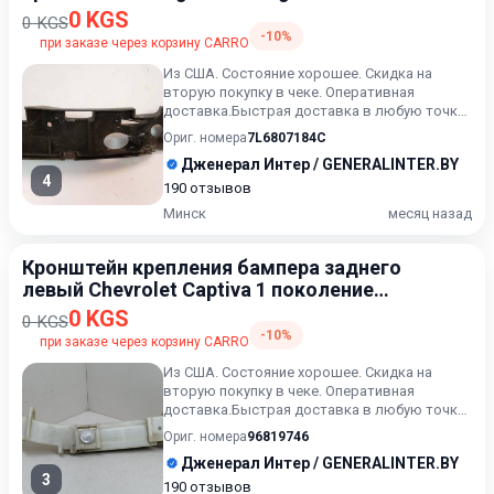
2002-2007
0 KGS
0 KGS
-10%
при заказе через корзину CARRO
Из США. Состояние хорошее. Скидка на
вторую покупку в чеке. Оперативная
доставка.Быстрая доставка в любую точку.
Возможность расчета карточк...
Ориг. номера
7L6807184C
Дженерал Интер / GENERALINTER.BY
4
190 отзывов
Минск
месяц назад
Кронштейн крепления бампера заднего
левый Chevrolet Captiva 1 поколение
[рестайлинг] 2011-2013
0 KGS
0 KGS
-10%
при заказе через корзину CARRO
Из США. Состояние хорошее. Скидка на
вторую покупку в чеке. Оперативная
доставка.Быстрая доставка в любую точку.
Возможность расчета карточк...
Ориг. номера
96819746
Дженерал Интер / GENERALINTER.BY
3
190 отзывов