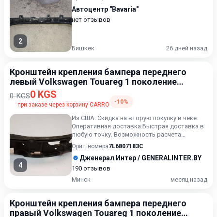
Автоцентр "Bavaria"
нет отзывов
2
Бишкек
26 дней назад
Кронштейн крепления бампера переднего
левый Volkswagen Touareg 1 поколение
2002-2007
0 KGS
0 KGS
-10%
при заказе через корзину CARRO
Из США. Скидка на вторую покупку в чеке.
Оперативная доставка.Быстрая доставка в
любую точку. Возможность расчета
карточкой. Рассрочка. Пров...
Ориг. номера
7L6807183C
Дженерал Интер / GENERALINTER.BY
4
190 отзывов
Минск
месяц назад
Кронштейн крепления бампера переднего
правый Volkswagen Touareg 1 поколение