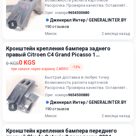
Возможность расчета карточкой.
Рассрочка. Проверка качества. Оставляйте
сообщения ( или выбранный артикул) в...
Ориг. номера
9654500680
Дженерал Интер / GENERALINTER.BY
5
190 отзывов
Минск
2 месяца назад
Кронштейн крепления бампера заднего
правый Citroen C4 Grand Picasso 1
поколение 2006-2013
0 KGS
0 KGS
-15%
при заказе через корзину CARRO
Быстрая доставка в любую точку.
Возможность расчета карточкой.
Рассрочка. Проверка качества. Оставляйте
сообщения ( или выбранный артикул) в...
Ориг. номера
9654500880
Дженерал Интер / GENERALINTER.BY
5
190 отзывов
Минск
2 месяца назад
Кронштейн крепления бампера переднего