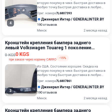
вторую покупку в чеке. Быстрая доставка в
любую точку.Быстрая доставка в любую
точку. Возможность расче...
Ориг. номера
7L6807393
Дженерал Интер / GENERALINTER.BY
4
190 отзывов
Минск
2 месяца назад
Кронштейн крепления бампера заднего
левый Volkswagen Touareg 1 поколение
[рестайлинг] 2006-2010
0 KGS
0 KGS
-15%
при заказе через корзину CARRO
Из США. Состояние хорошее. Скидка на
вторую покупку в чеке. Быстрая доставка в
любую точку.Быстрая доставка в любую
точку. Возможность расче...
Ориг. номера
7L6807861
Дженерал Интер / GENERALINTER.BY
3
190 отзывов
Минск
2 месяца назад
Кронштейн крепления бампера заднего