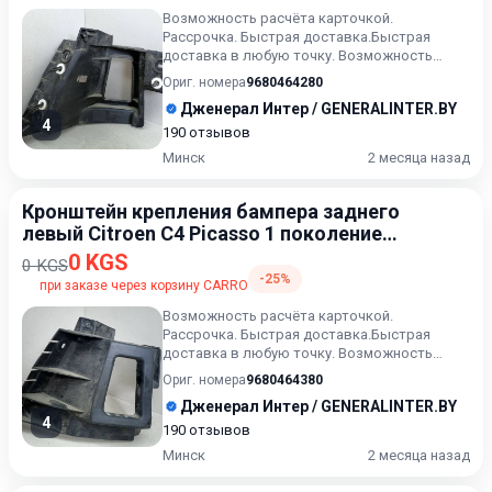
Возможность расчёта карточкой.
Рассрочка. Быстрая доставка.Быстрая
доставка в любую точку. Возможность
расчета карточкой. Рассрочка. Проверк...
Ориг. номера
9680464280
Дженерал Интер / GENERALINTER.BY
4
190 отзывов
Минск
2 месяца назад
Кронштейн крепления бампера заднего
левый Citroen C4 Picasso 1 поколение
2006-2013
0 KGS
0 KGS
-25%
при заказе через корзину CARRO
Возможность расчёта карточкой.
Рассрочка. Быстрая доставка.Быстрая
доставка в любую точку. Возможность
расчета карточкой. Рассрочка. Проверк...
Ориг. номера
9680464380
Дженерал Интер / GENERALINTER.BY
4
190 отзывов
Минск
2 месяца назад