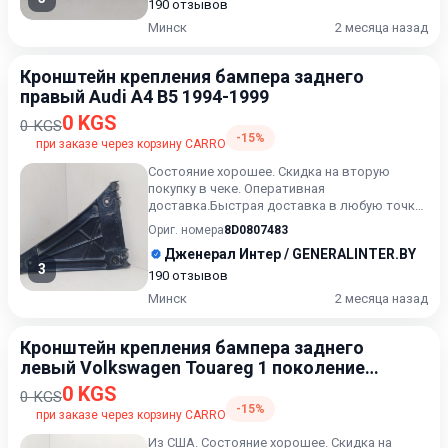
190 отзывов
Минск
2 месяца назад
Кронштейн крепления бампера заднего
правый Audi A4 B5 1994-1999
0 KGS
0 KGS
-15%
при заказе через корзину CARRO
Состояние хорошее. Скидка на вторую
покупку в чеке. Оперативная
доставка.Быстрая доставка в любую точку.
Возможность расчета карточкой. Расс...
Ориг. номера
8D0807483
Дженерал Интер / GENERALINTER.BY
3
190 отзывов
Минск
2 месяца назад
Кронштейн крепления бампера заднего
левый Volkswagen Touareg 1 поколение
[рестайлинг] 2006-2010
0 KGS
0 KGS
-15%
при заказе через корзину CARRO
Из США. Состояние хорошее. Скидка на