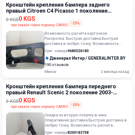
Кронштейн крепления бампера заднего
правый Citroen C4 Picasso 1 поколение
2006-2013
0 KGS
0 KGS
-25%
при заказе через корзину CARRO
Возможность расчёта карточкой.
Рассрочка. Быстрая доставка.Быстрая
доставка в любую точку. Возможность
расчета карточкой. Рассрочка. Проверк...
Ориг. номера
9680526180
Дженерал Интер / GENERALINTER.BY
4
190 отзывов
Минск
2 месяца назад
Кронштейн крепления бампера переднего
правый Renault Scenic 2 поколение 2003-
2006
0 KGS
0 KGS
-25%
при заказе через корзину CARRO
Скидка на вторую покупку в чеке.
Оперативная доставка.Быстрая доставка в
любую точку. Возможность расчета
карточкой. Рассрочка. Проверка кач...
Ориг. номера
8200183758