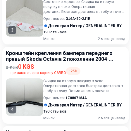
Состояние хорошее. Скидка на вторую
покупку в чеке. Оперативная
доставка.Быстрая доставка в любую точку.
Возможность расчета карточкой. Расс...
Ориг. номера
GJ6A-50-2J1E
Дженерал Интер / GENERALINTER.BY
3
190 отзывов
Минск
2 месяца назад
Кронштейн крепления бампера переднего
правый Skoda Octavia 2 поколение 2004-
2009
0 KGS
0 KGS
-25%
при заказе через корзину CARRO
Скидка на вторую покупку в чеке.
Оперативная доставка.Быстрая доставка в
любую точку. Возможность расчета
карточкой. Рассрочка. Проверка кач...
Ориг. номера
1Z0807184A
Дженерал Интер / GENERALINTER.BY
4
190 отзывов
Минск
2 месяца назад