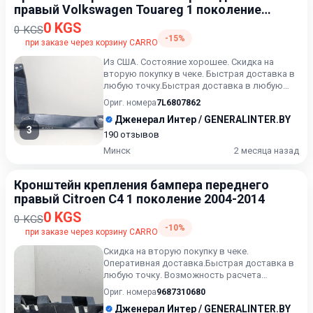
правый Volkswagen Touareg 1 поколение
[рестайлинг] 2006-2010
0 KGS
0 KGS
-15%
при заказе через корзину CARRO
Из США. Состояние хорошее. Скидка на
вторую покупку в чеке. Быстрая доставка в
любую точку.Быстрая доставка в любую
точку. Возможность расче...
Ориг. номера
7L6807862
Дженерал Интер / GENERALINTER.BY
3
190 отзывов
Минск
2 месяца назад
Кронштейн крепления бампера переднего
правый Citroen C4 1 поколение 2004-2014
0 KGS
0 KGS
-10%
при заказе через корзину CARRO
Скидка на вторую покупку в чеке.
Оперативная доставка.Быстрая доставка в
любую точку. Возможность расчета
карточкой. Рассрочка. Проверка кач...
Ориг. номера
9687310680
Дженерал Интер / GENERALINTER.BY