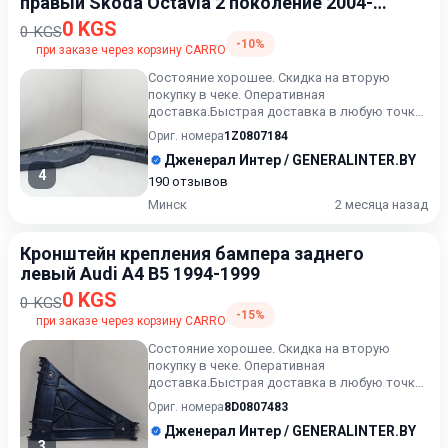
правый Skoda Octavia 2 поколение 2004-
2009
0 KGS
0 KGS
-10%
при заказе через корзину CARRO
Состояние хорошее. Скидка на вторую
покупку в чеке. Оперативная
доставка.Быстрая доставка в любую точку.
Возможность расчета карточкой. Расс...
Ориг. номера
1Z0807184
Дженерал Интер / GENERALINTER.BY
4
190 отзывов
Минск
2 месяца назад
Кронштейн крепления бампера заднего
левый Audi A4 B5 1994-1999
0 KGS
0 KGS
-15%
при заказе через корзину CARRO
Состояние хорошее. Скидка на вторую
покупку в чеке. Оперативная
доставка.Быстрая доставка в любую точку.
Возможность расчета карточкой. Расс...
Ориг. номера
8D0807483
Дженерал Интер / GENERALINTER.BY
3