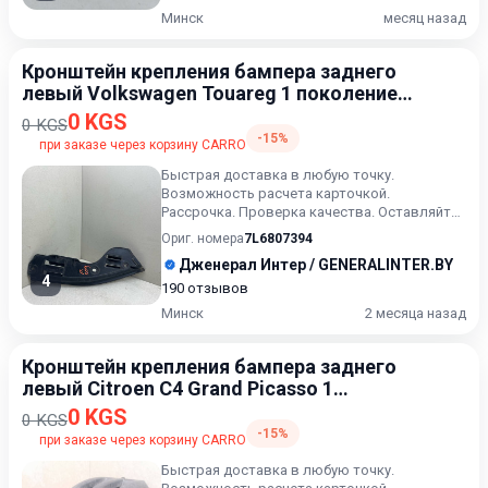
Минск
месяц назад
Кронштейн крепления бампера заднего
левый Volkswagen Touareg 1 поколение
[рестайлинг] 2006-2010
0 KGS
0 KGS
-15%
при заказе через корзину CARRO
Быстрая доставка в любую точку.
Возможность расчета карточкой.
Рассрочка. Проверка качества. Оставляйте
сообщения ( или выбранный артикул) в...
Ориг. номера
7L6807394
Дженерал Интер / GENERALINTER.BY
4
190 отзывов
Минск
2 месяца назад
Кронштейн крепления бампера заднего
левый Citroen C4 Grand Picasso 1
поколение 2006-2013
0 KGS
0 KGS
-15%
при заказе через корзину CARRO
Быстрая доставка в любую точку.