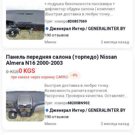
+ подушка безопасности пассажира +
дефлектор обдува салона ( комплект
)Быстрая доставка в любую точку.
Возможность расчета карточкой. Расср...
Ориг. номера
8D0857069
Дженерал Интер / GENERALINTER.BY
5
190 отзывов
Минск
2 месяца назад
Панель передняя салона (торпедо) Nissan
Almera N16 2000-2003
0 KGS
0 KGS
-9%
при заказе через корзину CARRO
Быстрая доставка в любую точку.
Возможность расчета карточкой.
Рассрочка. Проверка качества. Оставляйте
сообщения ( или выбранный артикул) в...
Ориг. номера
68200BN902
Дженерал Интер / GENERALINTER.BY
4
190 отзывов
Минск
2 месяца назад