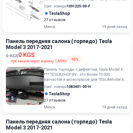
Model X, Model S,...
Ориг. номера
1091225-00-F
TeslaShop
27 отзывов
Минск
19 дней назад
Панель передняя салона (торпедо) Tesla
Model 3 2017-2021
0 KGS
0 KGS
-95%
при заказе через корзину CARRO
Панель торпеды c дефектом, Tesla Model 3.
*** TESLASHOP BY - это более 10 000
запчастей и аксессуаров для TESLAModel 3,
Model X, Model S, Mo...
Ориг. номера
1083401-00-H
TeslaShop
5
27 отзывов
Минск
19 дней назад
Панель передняя салона (торпедо) Tesla
Model 3 2017-2021