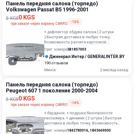
Панель передняя салона (торпедо)
Volkswagen Passat B5 1996-2001
0 KGS
0 KGS
-10%
при заказе через корзину CARRO
+ дефлектор обдува салона ( 2 штуки
).Быстрая доставка в любую точку.
Возможность расчета карточкой.
Рассрочка. Проверка качества. Оставляйт...
Ориг. номера
3B1857003
Дженерал Интер / GENERALINTER.BY
4
190 отзывов
Минск
2 месяца назад
Панель передняя салона (торпедо)
Peugeot 607 1 поколение 2000-2004
0 KGS
0 KGS
-10%
при заказе через корзину CARRO
+ бардачок. + подушка безопасности
пассажира. + динамик ( 2 штуки ).Быстрая
доставка в любую точку. Возможность
расчета карточкой. Рассрочка...
Ориг. номера
1842780016
,
1843669000