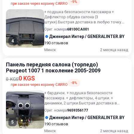
-9%
при заказе через корзину CARRO
+ подушка безопасности пассажира +
Дефлектор обдува салона (3
штуки).Быстрая доставка в любую точку.
Возможность расчета карточкой. Рассрочк...
Ориг. номера
68100CA001
Дженерал Интер / GENERALINTER.BY
4
190 отзывов
Минск
2 месяца назад
Панель передняя салона (торпедо)
Peugeot 1007 1 поколение 2005-2009
0 KGS
0 KGS
-8%
при заказе через корзину CARRO
+ бардачок. + подушка безопасности
пассажира. + дефлекторы, 4 штуки. +
динамики, 2 штуки.Быстрая доставка в
любую точку. Возможность расчета...
Ориг. номера
9659356177
Дженерал Интер / GENERALINTER.BY
5
190 отзывов
Минск
2 месяца назад