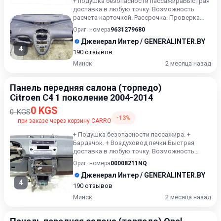
+ подушка безопасности пассажираБыстрая
доставка в любую точку. Возможность
расчета карточкой. Рассрочка. Проверка
качества. Оставляйте сооб...
Ориг. номера
9631279680
Дженерал Интер / GENERALINTER.BY
4
190 отзывов
Минск
2 месяца назад
Панель передняя салона (торпедо)
Citroen C4 1 поколение 2004-2014
0 KGS
0 KGS
-13%
при заказе через корзину CARRO
+ Подушка безопасности пассажира. +
Бардачок. + Воздуховод печки.Быстрая
доставка в любую точку. Возможность
расчета карточкой. Рассрочка. П...
Ориг. номера
00008211NQ
Дженерал Интер / GENERALINTER.BY
4
190 отзывов
Минск
2 месяца назад