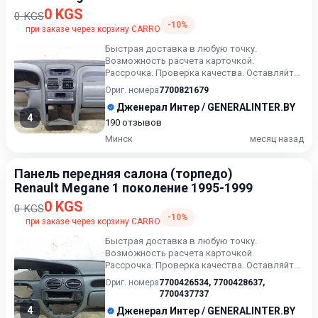
0 KGS
0 KGS
-10%
при заказе через корзину CARRO
Быстрая доставка в любую точку.
Возможность расчета карточкой.
Рассрочка. Проверка качества. Оставляйте
сообщения ( или выбранный артикул) в...
Ориг. номера
7700821679
Дженерал Интер / GENERALINTER.BY
4
190 отзывов
Минск
месяц назад
Панель передняя салона (торпедо)
Renault Megane 1 поколение 1995-1999
0 KGS
0 KGS
-10%
при заказе через корзину CARRO
Быстрая доставка в любую точку.
Возможность расчета карточкой.
Рассрочка. Проверка качества. Оставляйте
сообщения ( или выбранный артикул) в...
Ориг. номера
7700426534
,
7700428637
,
7700437737
4
Дженерал Интер / GENERALINTER.BY