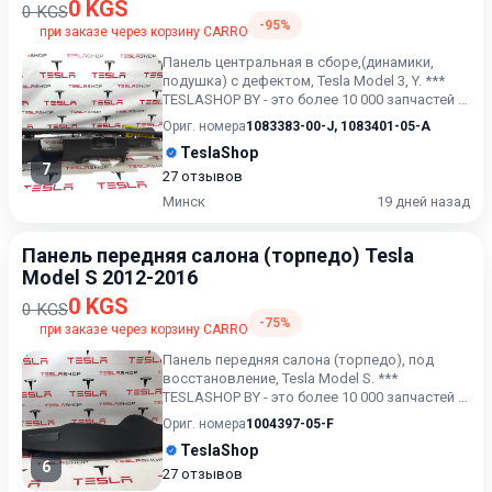
0 KGS
0 KGS
-95%
при заказе через корзину CARRO
Панель центральная в сборе,(динамики,
подушка) с дефектом, Tesla Model 3, Y. ***
TESLASHOP BY - это более 10 000 запчастей и
аксессуаров для...
Ориг. номера
1083383-00-J
,
1083401-05-A
TeslaShop
7
27 отзывов
Минск
19 дней назад
Панель передняя салона (торпедо) Tesla
Model S 2012-2016
0 KGS
0 KGS
-75%
при заказе через корзину CARRO
Панель передняя салона (торпедо), под
восстановление, Tesla Model S. ***
TESLASHOP BY - это более 10 000 запчастей и
аксессуаров для TESLAMo...
Ориг. номера
1004397-05-F
TeslaShop
6
27 отзывов