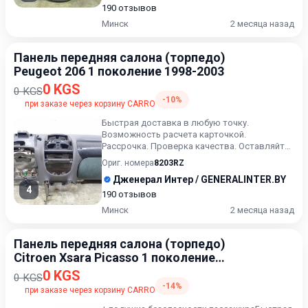
190 отзывов
Минск
2 месяца назад
Панель передняя салона (торпедо)
Peugeot 206 1 поколение 1998-2003
0 KGS
0 KGS
-10%
при заказе через корзину CARRO
Быстрая доставка в любую точку.
Возможность расчета карточкой.
Рассрочка. Проверка качества. Оставляйте
сообщения ( или выбранный артикул) в...
Ориг. номера
8203RZ
Дженерал Интер / GENERALINTER.BY
4
190 отзывов
Минск
2 месяца назад
Панель передняя салона (торпедо)
Citroen Xsara Picasso 1 поколение
[рестайлинг] 2004-2010
0 KGS
0 KGS
-14%
при заказе через корзину CARRO