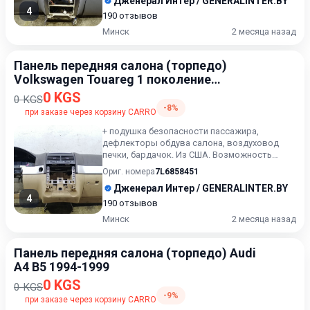
Дженерал Интер / GENERALINTER.BY
4
190 отзывов
Минск
2 месяца назад
Панель передняя салона (торпедо)
Volkswagen Touareg 1 поколение
[рестайлинг] 2006-2010
0 KGS
0 KGS
-8%
при заказе через корзину CARRO
+ подушка безопасности пассажира,
дефлекторы обдува салона, воздуховод
печки, бардачок. Из США. Возможность
расчёта карточкой. Оперативная д...
Ориг. номера
7L6858451
Дженерал Интер / GENERALINTER.BY
4
190 отзывов
Минск
2 месяца назад
Панель передняя салона (торпедо) Audi
A4 B5 1994-1999
0 KGS
0 KGS
-9%
при заказе через корзину CARRO