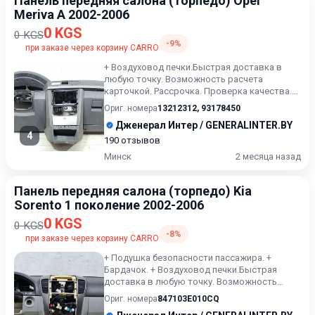
Панель передняя салона (торпедо) Opel
Meriva A 2002-2006
0 KGS
0 KGS
-9%
при заказе через корзину CARRO
+ Воздуховод печки.Быстрая доставка в
любую точку. Возможность расчета
карточкой. Рассрочка. Проверка качества.
Оставляйте сообщения ( или в...
Ориг. номера
13212312
,
93178450
Дженерал Интер / GENERALINTER.BY
4
190 отзывов
Минск
2 месяца назад
Панель передняя салона (торпедо) Kia
Sorento 1 поколение 2002-2006
0 KGS
0 KGS
-8%
при заказе через корзину CARRO
+ Подушка безопасности пассажира. +
Бардачок. + Воздуховод печки.Быстрая
доставка в любую точку. Возможность
расчета карточкой. Рассрочка. П...
Ориг. номера
847103E010CQ