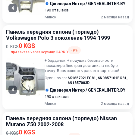
Дженерал Интер / GENERALINTER.BY
4
190 отзывов
Минск
2 месяца назад
Панель передняя салона (торпедо)
Volkswagen Polo 3 поколение 1994-1999
0 KGS
0 KGS
-9%
при заказе через корзину CARRO
+ бардачок. + подушка безопасности
пассажира.Быстрая доставка в любую
точку. Возможность расчета карточкой.
Рассрочка. Проверка качества. Ос...
Ориг. номера
6K1857921EC81
,
6N0857101BC81
,
6N1857003D
4
Дженерал Интер / GENERALINTER.BY
190 отзывов
Минск
2 месяца назад
Панель передняя салона (торпедо) Nissan
Murano Z50 2002-2008
0 KGS
0 KGS