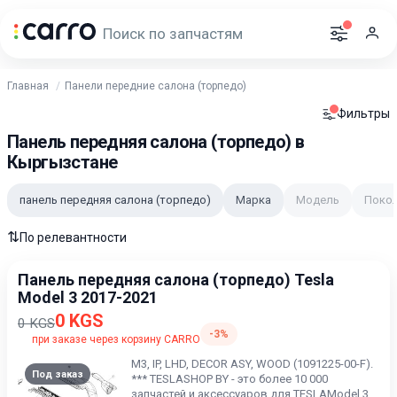
Главная
Панели передние салона (торпедо)
Фильтры
Панель передняя салона (торпедо) в
Кыргызстане
панель передняя салона (торпедо)
Марка
Модель
Поко
⇅
По релевантности
Панель передняя салона (торпедо) Tesla
Model 3 2017-2021
0 KGS
0 KGS
-3%
при заказе через корзину CARRO
M3, IP, LHD, DECOR ASY, WOOD (1091225-00-F).
Под заказ
*** TESLASHOP BY - это более 10 000
запчастей и аксессуаров для TESLAModel 3,