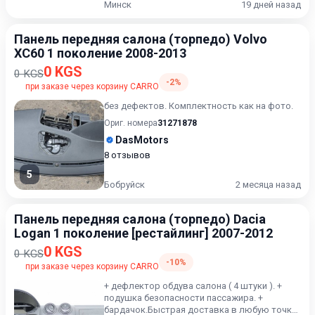
Минск
19 дней назад
Панель передняя салона (торпедо) Volvo
XC60 1 поколение 2008-2013
0 KGS
0 KGS
-2%
при заказе через корзину CARRO
без дефектов. Комплектность как на фото.
Ориг. номера
31271878
DasMotors
8 отзывов
5
Бобруйск
2 месяца назад
Панель передняя салона (торпедо) Dacia
Logan 1 поколение [рестайлинг] 2007-2012
0 KGS
0 KGS
-10%
при заказе через корзину CARRO
+ дефлектор обдува салона ( 4 штуки ). +
подушка безопасности пассажира. +
бардачок.Быстрая доставка в любую точку.