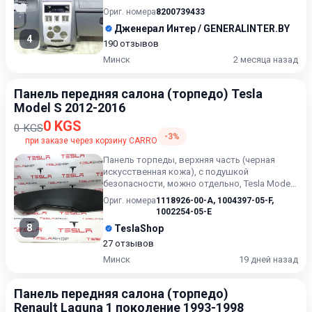
Возможность расчета карт...
Ориг. номера
8200739433
Дженерал Интер / GENERALINTER.BY
4
190 отзывов
Минск
2 месяца назад
Панель передняя салона (торпедо) Tesla
Model S 2012-2016
0 KGS
0 KGS
-3%
при заказе через корзину CARRO
Панель торпеды, верхняя часть (черная
искусственная кожа), с подушкой
безопасности, можно отдельно, Tesla Model
S, SRest. *** TESLASHOP BY -...
Ориг. номера
1118926-00-A
,
1004397-05-F
,
1002254-05-E
8
TeslaShop
27 отзывов
Минск
19 дней назад
Панель передняя салона (торпедо)
Renault Laguna 1 поколение 1993-1998