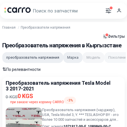
Главная
Преобразователи напряжения
Фильтры
Преобразователь напряжения в Кыргызстане
преобразователь напряжения
Марка
Модель
Поколени
⇅
По релевантности
Преобразователь напряжения Tesla Model
3 2017-2021
0 KGS
0 KGS
-3%
при заказе через корзину CARRO
Преобразователь напряжения (чарджер),
USA, Tesla Model 3, Y. *** TESLASHOP BY - это
более 10 000 запчастей и аксессуаров для
TESLAModel 3, M...
Ориг. номера
1071917-00-E
,
1089849-00-C
,