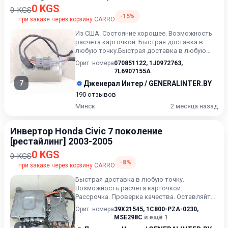
2010
0 KGS
0 KGS
-15%
при заказе через корзину CARRO
Из США. Состояние хорошее. Возможность
расчёта карточкой. Быстрая доставка в
любую точку.Быстрая доставка в любую
точку. Возможность расчета...
Ориг. номера
070851122
,
1J0972763
,
7L6907155A
7
Дженерал Интер / GENERALINTER.BY
190 отзывов
Минск
2 месяца назад
Инвертор Honda Civic 7 поколение
[рестайлинг] 2003-2005
0 KGS
0 KGS
-8%
при заказе через корзину CARRO
Быстрая доставка в любую точку.
Возможность расчета карточкой.
Рассрочка. Проверка качества. Оставляйте
сообщения ( или выбранный артикул) в...
Ориг. номера
39X21545
,
1C800-PZA-0230
,
MSE298C
и ещё 1