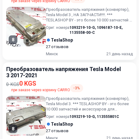
при заказе через корзину CARRO
Преобразователь напряжения (конвертер),
Tesla Model 3 , НА ЗАПЧАСТИ!!!!. ***
TESLASHOP BY - это более 10 000 запчастей и
аксессуаров для TES...
Ориг. номера
1093219-10-G
,
1096187-10-E
,
1135558-00-C
8
TeslaShop
27 отзывов
Минск
21 день назад
Преобразователь напряжения Tesla Model
3 2017-2021
0 KGS
0 KGS
-3%
при заказе через корзину CARRO
Преобразователь напряжения (конвертер),
Tesla Model 3. *** TESLASHOP BY - это более
10 000 запчастей и аксессуаров для
TESLAModel 3, Model X...
Ориг. номера
1093219-10-G
,
113555801C
TeslaShop
8
27 отзывов
Минск
21 день назад