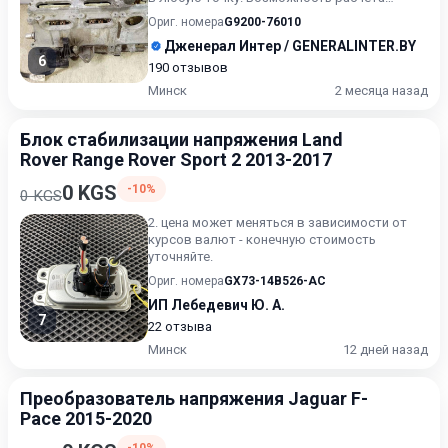
карточкой. Рассрочка. Пров...
Ориг. номера
G9200-76010
Дженерал Интер / GENERALINTER.BY
6
190 отзывов
Минск
2 месяца назад
Блок стабилизации напряжения Land
Rover Range Rover Sport 2 2013-2017
0 KGS
-10%
0 KGS
2. цена может меняться в зависимости от
курсов валют - конечную стоимость
уточняйте.
Ориг. номера
GX73-14B526-AC
ИП Лебедевич Ю. А.
7
22 отзыва
Минск
12 дней назад
Преобразователь напряжения Jaguar F-
Pace 2015-2020