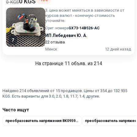
0 KGS
-10%
0 KGS
3. цена может меняться в зависимости от
курсов валют - конечную стоимость
уточняйте.
Ориг. номера
GX73-14B526-AC
ИП Лебедевич Ю. А.
7
22 отзыва
Минск
12 дней назад
На странице
11
объяв. из 214
Найдено 214 объявлений от 15 продавцов. Цены от 354 до 132 935
KGS. Есть варианты для 3.0, 2.0, 1.8, 11.7, 1.4, другие.
Часто ищут
преобразователь напряжения 8K0959663
преобразователь напряжен