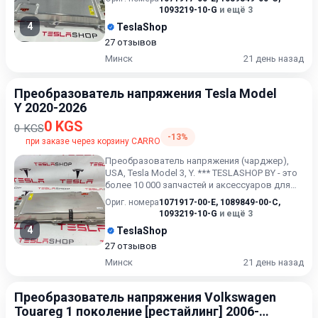
1093219-10-G
и ещё 3
4
TeslaShop
27 отзывов
Минск
21 день назад
Преобразователь напряжения Tesla Model
Y 2020-2026
0 KGS
0 KGS
-13%
при заказе через корзину CARRO
Преобразователь напряжения (чарджер),
USA, Tesla Model 3, Y. *** TESLASHOP BY - это
более 10 000 запчастей и аксессуаров для
TESLAModel 3, M...
Ориг. номера
1071917-00-E
,
1089849-00-C
,
1093219-10-G
и ещё 3
4
TeslaShop
27 отзывов
Минск
21 день назад
Преобразователь напряжения Volkswagen
Touareg 1 поколение [рестайлинг] 2006-