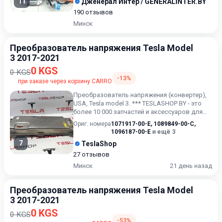
11
Дженерал Интер / GENERALINTER.BY
190 отзывов
Минск
Преобразователь напряжения Tesla Model
3 2017-2021
0 KGS
0 KGS
-13%
при заказе через корзину CARRO
Преобразователь напряжения (конвертер),
USA, Tesla model 3. *** TESLASHOP BY - это
более 10 000 запчастей и аксессуаров для
TESLAModel 3, Mo...
Ориг. номера
1071917-00-E
,
1089849-00-C
,
1096187-00-E
и ещё 3
7
TeslaShop
27 отзывов
Минск
21 день назад
Преобразователь напряжения Tesla Model
3 2017-2021
0 KGS
0 KGS
-53%