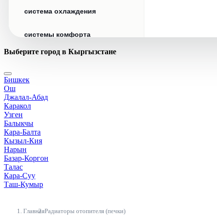
система охлаждения
системы комфорта
Выберите город в Кыргызстане
стекла
Бишкек
стеклоочистители
Ош
Джалал-Абад
топливная система
Каракол
Узген
Балыкчы
тормозная система
Кара-Балта
Кызыл-Кия
Нарын
трансмиссия
Базар-Коргон
Талас
электрика
Кара-Суу
Таш-Кумыр
Главная
Радиаторы отопителя (печки)