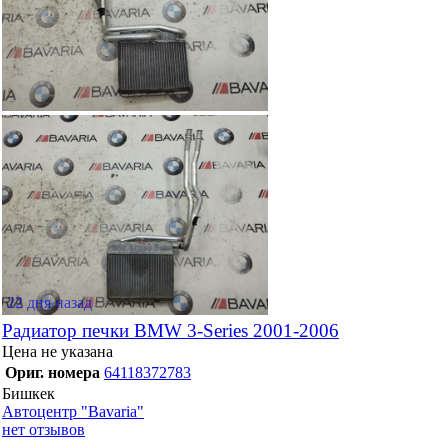
22 дня назад
Радиатор печки BMW 3-Series 2001-2006
Цена не указана
Ориг. номера
64118372783
Бишкек
Автоцентр "Bavaria"
нет отзывов