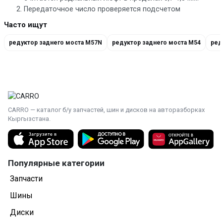
Передаточное число проверяется подсчетом
зубьев на главной передаче, оно разное каждой
Часто ищут
задне- и полноприводной модели или
модификации.
редуктор заднего моста M57N
редуктор заднего моста M54
ред
Картер редуктора не должен иметь вмятин, трещин
и следов ударов.
Сальники не протекают, следов масла в районе
хвостовика нет.
Важно учитывать, что люфты и износ редуктора
CARRO — каталог б/у запчастей, шин и дисков на авторазборках
проверяются только на сухом и промытом редукторе —
Кыргызстана.
масло нивелирует все люфты.
Популярные категории
Запчасти
Шины
Диски