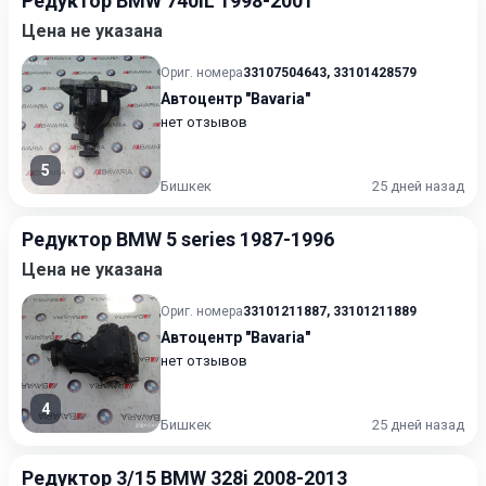
Редуктор BMW 740iL 1998-2001
Цена не указана
Ориг. номера
33107504643
,
33101428579
Автоцентр "Bavaria"
нет отзывов
5
Бишкек
25 дней назад
Редуктор BMW 5 series 1987-1996
Цена не указана
Ориг. номера
33101211887
,
33101211889
Автоцентр "Bavaria"
нет отзывов
4
Бишкек
25 дней назад
Редуктор 3/15 BMW 328i 2008-2013